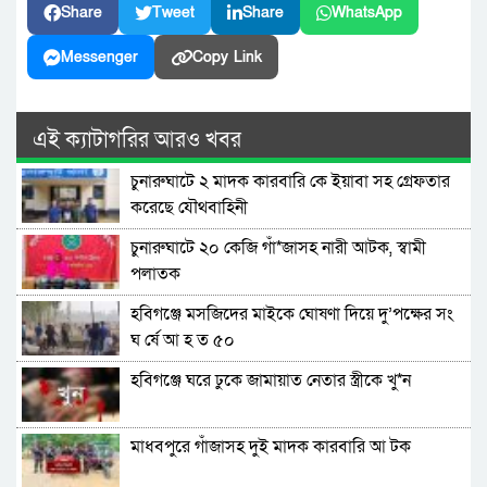
Share
Tweet
Share
WhatsApp
Messenger
Copy Link
এই ক্যাটাগরির আরও খবর
চুনারুঘাটে ২ মাদক কারবারি কে ইয়াবা সহ গ্রেফতার
করেছে যৌথবাহিনী
চুনারুঘাটে ২০ কেজি গাঁ*জাসহ নারী আটক, স্বামী
পলাতক
হবিগঞ্জে মসজিদের মাইকে ঘোষণা দিয়ে দু’পক্ষের সং
ঘ র্ষে আ হ ত ৫০
হবিগঞ্জে ঘরে ঢুকে জামায়াত নেতার স্ত্রীকে খু*ন
মাধবপুরে গাঁজাসহ দুই মাদক কারবারি আ টক