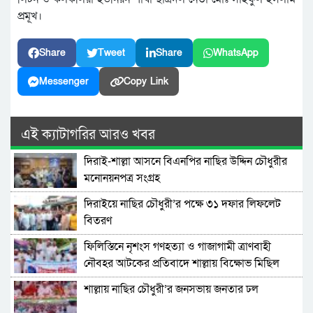
প্রমূখ।
Share
Tweet
Share
WhatsApp
Messenger
Copy Link
এই ক্যাটাগরির আরও খবর
দিরাই-শাল্লা আসনে বিএনপির নাছির উদ্দিন চৌধুরীর
মনোনয়নপত্র সংগ্রহ
দিরাইয়ে নাছির চৌধুরী’র পক্ষে ৩১ দফার লিফলেট
বিতরণ
ফিলিস্তিনে নৃশংস গণহত্যা ও গাজাগামী ত্রাণবাহী
নৌবহর আটকের প্রতিবাদে শাল্লায় বিক্ষোভ মিছিল
শাল্লায় নাছির চৌধুরী’র জনসভায় জনতার ঢল