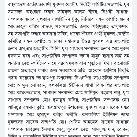
বাংলাদেশ জাতীয়তাবাদী যুবদল কেন্দ্রীয় নির্বাহী কমিটির সভাপতি যুব
সমাজের অহংকার জনাব সাইফুল আলম নীরব, বিপ্লবী সাধারণ
সম্পাদক জনাব সুলতান সালাউদ্দিন টুকু, সিনিয়র সহ-সভাপতি জনাব
মোরতাজুল করিম বাদরু, সহ-সভাপতি জনাব শহীদুল্লাহ তালুকদার,
সহ-সভাপতি জনাব আনসার উদ্দিন, ধানের শীষের প্রার্থী যুবদল কেন্দ্রীয়
কমিটির সহ-সভাপতি ও ঢাকা মহানগর উত্তর যুবদল এর সভাপতি
জনাব এস,এম জাহাঙ্গীর, সিনিঃ যুগ্ম-সাধারন সম্পাদক জনাব মোঃ নুরুল
ইসলাম নয়ন এবং সাংগঠনিক সম্পাদক জনাব মামুন হাসান ভাই সহ
অন্যান্য নেতা-কর্মিদের নামে ষরযন্ত্রমূলক বাস পুড়ানো মিথ্যা বানোয়াট
মামলা প্রত্যাহার করার জন্য সরকারের প্রতি আহবান জানিয়ে বিবৃতি
প্রদান করেছেন জগন্নাথপুর উপজেলা বিএনপির সাংগঠনিক সম্পাদক
মোঃ আব্দুস সোবহান, কলকলিয়া ইউনিয়ন শাখা বিএনপির সভাপতি
মোঃ কামরুজ্জামান, সাধারন সম্পাদক মোঃ সাদিকুর রহমান নান্নু, যুগ্ম
সাধারন সম্পাদক মোঃ হুমায়ুন কবির, সাংগঠনিক সম্পাদক মোঃ
আনিছুর রহমান তুতি, জগন্নাথপুর উপজেলা যুবদল এর সাবেক দপ্তর
সম্পাদক মোঃ হুমায়ুন কবীর ফরীদি, কলকলিয়া ইউনিয়ন শাখা
যুবদলের সাবেক সভাপতি মোঃ শেলিম আহমেদ, সাবেক সাধারন
সম্পাদক জহিরুল ইসলাম লেবু, যুবদল নেতা শামসুজ্জামান, রোকন,
লিটন ও কলকলিয়া ইউনিয়ন শাখা ছাত্রদল নেতা মোঃ সাইফুল ইসলাম