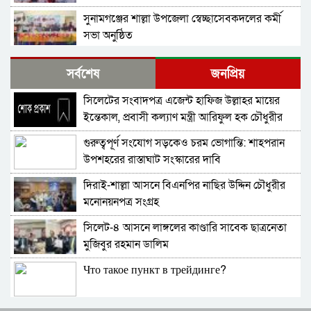
সুনামগঞ্জের শাল্লা উপজেলা স্বেচ্ছাসেবকদলের কর্মী
সভা অনুষ্ঠিত
দিরাইয়ে মাওলানা মুশতাক গাজীনগরীর হত্যার
সর্বশেষ
জনপ্রিয়
প্রতিবাদে বিক্ষোভ মিছিল ও সমাবেশ অনুষ্ঠিত
সিলেটের সংবাদপত্র এজেন্ট হাফিজ উল্লাহর মায়ের
শাল্লায় স্বেচ্চায় রক্তদানের ছোট উদ্যোগ থেকে সুদৃঢ়
ইন্তেকাল, প্রবাসী কল্যাণ মন্ত্রী আরিফুল হক চৌধুরীর
মানবিক নেটওয়ার্ক
শোক
গুরুত্বপূর্ণ সংযোগ সড়কেও চরম ভোগান্তি: শাহপরান
শাল্লায় বিএনপির প্রতিষ্ঠাবার্ষিকী পালিত
উপশহরের রাস্তাঘাট সংস্কারের দাবি
দিরাই-শাল্লা আসনে বিএনপির নাছির উদ্দিন চৌধুরীর
নাশকতার মামলায় বিএনপির ৫২ নেতাকর্মী
মনোনয়নপত্র সংগ্রহ
আসামি,বিএনপি সেক্রেটারী প্রার্থী সহোদর আ,লীগ
নেতা ওই মামলার প্রধান সাক্ষী!
সিলেট-৪ আসনে লাঙ্গলের কাণ্ডারি সাবেক ছাত্রনেতা
তাহিরপুরে ব্যবসায়ীর বিরুদ্ধে মিথ্যা মামলা প্রতিকার
মুজিবুর রহমান ডালিম
চেয়ে সংবাদ সম্মেলন
Что такое пункт в трейдинге?
শাল্লায় (ঘুঙ্গিয়ারগাঁও) বাজারের চারপাশের ময়লা
সরানোর উদ্যোগ