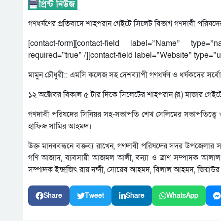
গণধর্ষণের প্রতিবাদে শাহপরান গেইটে সিলেট বিভাগ গণদাবী পরিষদে
[contact-form][contact-field label=”Name” type=”
required=”true” /][contact-field label=”Website” type=”ur
মামুন চৌধুরী:: এমসি কলেজ সহ দেশব্যাপী গণধর্ষণ ও ধর্ষকদের সর্ব
১২ অক্টোবর বিকাল ৫ টার দিকে সিলেটের শাহপরান (র.) মাজার গেইটে
গণদাবী পরিষদের সিনিয়র সহ-সভাপতি শেখ সেলিমের সভাপতিত্বে ও
হাফিজ সামির আহমদ।
উক্ত মানববন্ধনে বক্তব্য রাখেন, গণদাবী পরিষদের সদর উপজেলার স
গণি আজাদ, ব্যবসায়ী আজমল আলী, বন্যা ও ত্রাণ সম্পাদক আলাল আ
সম্পাদক ইন্দ্রজিৎ রায় নন্দী, সোয়েব আহমদ, বিলাল আহমদ, জিয়াউর 
Share
Tweet
Share
WhatsApp