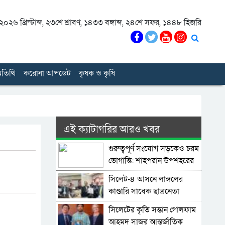
০২৬ খ্রিস্টাব্দ
,
২৩শে শ্রাবণ, ১৪৩৩ বঙ্গাব্দ
,
২৪শে সফর, ১৪৪৮ হিজরি
তিথি
করোনা আপডেট
কৃষক ও কৃষি
এই ক্যাটাগরির আরও খবর
গুরুত্বপূর্ণ সংযোগ সড়কেও চরম
ভোগান্তি: শাহপরান উপশহরের
রাস্তাঘাট সংস্কারের দাবি
সিলেট-৪ আসনে লাঙ্গলের
কাণ্ডারি সাবেক ছাত্রনেতা
মুজিবুর রহমান ডালিম
সিলেটের কৃতি সন্তান গোলফাম
আহমদ সাজুর আন্তর্জাতিক