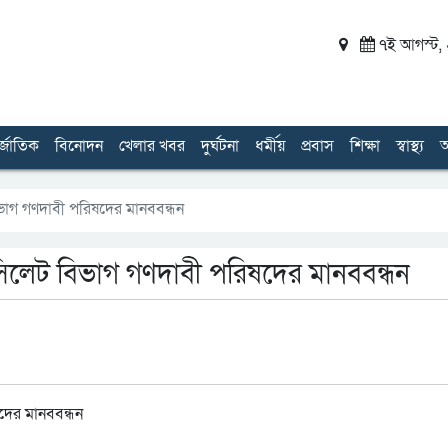
৭ই আগস্ট, ২
র্জাতিক
বিনোদন
খেলার খবর
দুর্ঘটনা
ধর্মীয়
প্রবাস
শিক্ষা
স্বাস্থ্য
অ
িভাগ গণদাবী পরিষদের মানববন্ধন
সিলেট বিভাগ গণদাবী পরিষদের মানববন্ধন