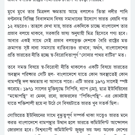
মুখে মুখে তার মিত্রদল ক্ষমতায় আছে বললেও তিস্তা নদীর পানি
বণ্টনসহ বিভিন্ন বিবাদমান বিষয় সমাধানের উদ্যোগ ভারত নেয়নি গত
১২ বছরেও। তাহলে দেখা যায়, ভারত একদিকে চাচ্ছে বাংলাদেশ তার
প্রভাব বলয়ে থাকবে, সরকারি ভাষ্য অনুযায়ী মিত্র হিসেবে গণ্য হবে।
আবার একই সাথে সেই প্রভাব বলয়ভুক্ত দেশকে বৈরি রাষ্ট্রের মত
ক্রমাগত সৃষ্ট নানা সমস্যায় ব্যতিব্যস্তও রাখবে; অর্থাৎ, বাংলাদেশের
প্রতি ভারতের নীতি হচ্ছে স্ব-বিরোধিতাপূর্ণ “সোনার পাথর বাটির” মত।
তবে সমস্ত বিষয়ে স্ব-বিরোধী নীতি থাকলেও একটি বিষয়ে ভারতের
অবস্থান পরিষ্কার সেটি হল- বাংলাদেশে যাতে কোন অবস্থাতেই কোন
বামপন্থি দল ক্ষমতায় না আসতে পারে। এটি ভারত ১৯৭১ সালেই স্পষ্ট
করেছে। ১৯৭১ সালের মুক্তিযুদ্ধে সিপিবি, ন্যাপ (মো), ছাত্র ইউনিয়িনের
“মস্কোপন্থি” বা মেনন, রনো, জাফরদের “পিকিংপন্থি”- এর কোনটাই
যাতে শক্তিশালী হয়ে না উঠে সে বিষয়টাতে ভারত খুব সতর্ক ছিল।
সোভিয়েত ইউনিয়নের সাথে বুন্ধুত্বপূর্ণ সম্পর্ক থাকা সত্ত্বেও ভারত মনে
করত বাংলাদেশে বামপন্থার উত্থান হলে ভারতে কমিউনিস্ট আন্দোলন
জোরদার হবে। বিশ্বব্যাপী কমিউনিস্ট জুজুর ভয় অন্য অনেক দেশের