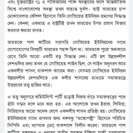
এবং যুক্তরাষ্ট্রের ৭১ এ পাকিস্তানের পক্ষে অবস্থানের ফলে আন্তর্জাতিক
বিশ্বে বাংলাদেশের অবস্থা তখন অত্যন্ত দুর্বল। তাই ভারতের চাপ
মোকাবেলার কৌশল হিসেবে তিনি সোভিয়েত ইউনিয়ন ভ্রমণের সিদ্ধান্ত
নেন। কেননা, একমাত্র এ রাষ্ট্রটিই তখন ভারতের উপর প্রভাব বিস্তার
করবার ক্ষমতা রাখত।
ভারতকে পাশ কাটিয়ে সরাসরি সোভিয়েত ইউনিয়নের সাথে
যোগাযোগের বিষয়টি ভারতের পছন্দ ছিল না। ভারতকে পুরো অন্ধকারে
রেখে তিনি আরো একটি বড় সিদ্ধান্ত নেন। এটি হল উন্নয়নশীল
দেশগুলির জন্য তখন যে সোভিয়েত লাইন ছিল, সে লাইন অনুসরণ করে
একদলীয় শাসন, বাকশাল কায়েম করা। সেসময় সোভিয়েত ইউনিয়ন
উন্নয়নশীল দেশগুলিতে এক দলীয় শাসনের মাধ্যমে সমাজতন্ত্রে
উত্তরণের তত্ত্ব হাজির করে।
এ তত্ত্ব অনুসারে কমিউনিস্ট পার্টি ছাড়াই নিজস্ব ধাঁচে সমাজতন্ত্রের পথে
হাঁটা সম্ভব বলে মনে করা হত। এর আলোকে তখন ইরাক, লিবিয়া,
সিরিয়াসহ আরো অনেক দেশে একদলীয় শাসন প্রতিষ্ঠা হয়। সোভিয়েত
ইউনিয়নকে সাথে রাখবার জন্য বঙ্গবন্ধু “মস্কোপন্থী” হিসেবে পরিচিত
সিপিবি এবং ন্যাপকে (মো) বাকশালে বিলীন করেন। ভারতকে পাশ
কাটিয়ে বঙ্গবন্ধুর এ ধরনের স্বাধীন অবস্থান ইন্দিরা গান্ধী সরকারকে