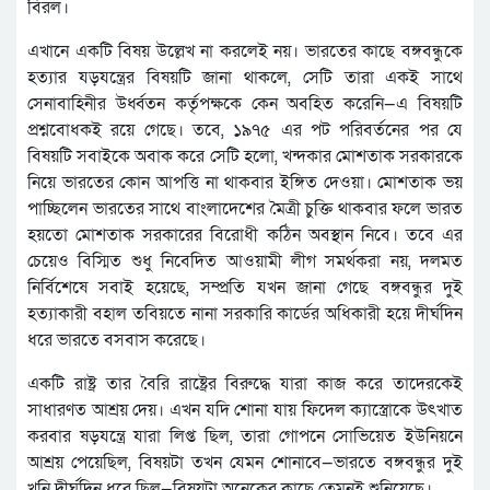
বিরল।
এখানে একটি বিষয় উল্লেখ না করলেই নয়। ভারতের কাছে বঙ্গবন্ধুকে
হত্যার যড়যন্ত্রের বিষয়টি জানা থাকলে, সেটি তারা একই সাথে
সেনাবাহিনীর উর্ধ্বতন কর্তৃপক্ষকে কেন অবহিত করেনি—এ বিষয়টি
প্রশ্নবোধকই রয়ে গেছে। তবে, ১৯৭৫ এর পট পরিবর্তনের পর যে
বিষয়টি সবাইকে অবাক করে সেটি হলো, খন্দকার মোশতাক সরকারকে
নিয়ে ভারতের কোন আপত্তি না থাকবার ইঙ্গিত দেওয়া। মোশতাক ভয়
পাচ্ছিলেন ভারতের সাথে বাংলাদেশের মৈত্রী চুক্তি থাকবার ফলে ভারত
হয়তো মোশতাক সরকারের বিরোধী কঠিন অবস্থান নিবে। তবে এর
চেয়েও বিস্মিত শুধু নিবেদিত আওয়ামী লীগ সমর্থকরা নয়, দলমত
নির্বিশেষে সবাই হয়েছে, সম্প্রতি যখন জানা গেছে বঙ্গবন্ধুর দুই
হত্যাকারী বহাল তবিয়তে নানা সরকারি কার্ডের অধিকারী হয়ে দীর্ঘদিন
ধরে ভারতে বসবাস করেছে।
একটি রাষ্ট্র তার বৈরি রাষ্ট্রের বিরুদ্ধে যারা কাজ করে তাদেরকেই
সাধারণত আশ্রয় দেয়। এখন যদি শোনা যায় ফিদেল ক্যাস্ত্রোকে উৎখাত
করবার ষড়যন্ত্রে যারা লিপ্ত ছিল, তারা গোপনে সোভিয়েত ইউনিয়নে
আশ্রয় পেয়েছিল, বিষয়টা তখন যেমন শোনাবে—ভারতে বঙ্গবন্ধুর দুই
খুনি দীর্ঘদিন ধরে ছিল—বিষয়টা অনেকের কাছে তেমনই শুনিয়েছে।