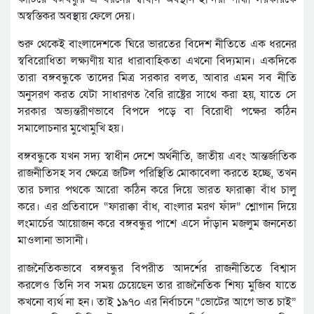
অস্বস্তিকর অবস্থায় ফেলে দেয়।
শুরু থেকেই বাংলাদেশকে ঘিরে ভারতের বিদেশ নীতিতে এক ধরনের
স্ববিরোধিতা লক্ষ্যণীয় যার ধারাবাহিকতা এখনো বিদ্যমান। একদিকে
তারা বঙ্গবন্ধুকে তাদের মিত্র সরকার বলত, আবার এমন সব নীতি
অনুসরণ করত যেটা সাধারণত বৈরি রাষ্ট্রের সাথে করা হয়, যাতে সে
সরকার অভ্যন্তরীণভাবে বিপদে পড়ে বা বিরোধী পক্ষের কঠিন
সমালোচনার মুখোমুখি হয়।
বঙ্গবন্ধুকে যখন সদ্য স্বাধীন দেশে অর্থনীতি, জাতীয় এবং আন্তর্জাতিক
রাজনীতিসহ সব ক্ষেত্রে জটিল পরিস্থিতি মোকাবেলা করতে হচ্ছে, তখন
তার চলার পথকে আরো কঠিন করে দিয়ে ভারত ফারাক্কা বাঁধ চালু
করে। এর প্রতিবাদে “ফারাক্কা বাঁধ, বাংলার মরণ ফাঁদ” শ্লোগান দিয়ে
লংমার্চের আয়োজন করে বঙ্গবন্ধুর পাশে এসে দাঁড়ান মজলুম জননেতা
মাওলানা ভাসানী।
রাজনৈতিকভাবে বঙ্গবন্ধুর বিপরীত আদর্শের রাজনীতিতে বিশ্বাস
করলেও তিনি সব সময় চেয়েছেন তার রাজনৈতিক শিষ্য মুজিব যাতে
কখনো ব্যর্থ না হন। তাই ১৯৭০ এর নির্বাচনে “ভোটের আগে ভাত চাই”