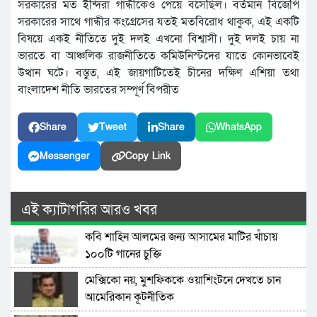
সরকারের মত ইন্দিরা গান্ধীকেও পেয়ে বসেছিল। বর্তমান বিজেপি
সরকারের সাথে গান্ধীর কংগ্রেসের যতই মতবিরোধ থাকুক, এই একটি
বিষয়ে একই নীতিতে দুই দলই এখনো বিশ্বাসী। দুই দলই চায় না
ভারতে বা আঞ্চলিক রাজনীতিতে কমিউনিস্টদের যাতে কোনভাবেই
উত্থান ঘটে। বস্তুত, এই জায়গাটিতেই চীনের দক্ষিণ এশিয়া তথা
বাংলাদেশ নীতি ভারতের সম্পূর্ণ বিপরীত
Share
Tweet
Share
WhatsApp
Messenger
Copy Link
এই ক্যাটাগরির আরও খবর
কবি শাহিন আলমের জন্য আসামের মাটির খাঁচায়
১০০টি গানের চুক্তি
মেক্সিকো নয়, মুশফিককে ওয়াশিংটনে দেখতে চান
আমেরিকান কূটনীতিক