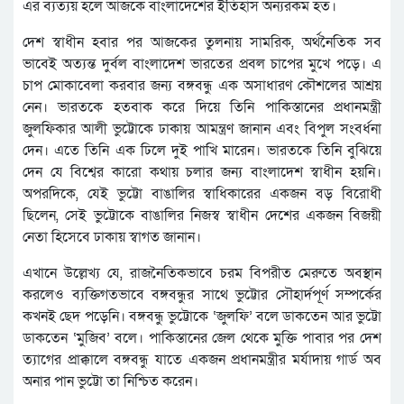
এর ব্যত্যয় হলে আজকে বাংলাদেশের ইতিহাস অন্যরকম হত।
দেশ স্বাধীন হবার পর আজকের তুলনায় সামরিক, অর্থনৈতিক সব
ভাবেই অত্যন্ত দুর্বল বাংলাদেশ ভারতের প্রবল চাপের মুখে পড়ে। এ
চাপ মোকাবেলা করবার জন্য বঙ্গবন্ধু এক অসাধারণ কৌশলের আশ্রয়
নেন। ভারতকে হতবাক করে দিয়ে তিনি পাকিস্তানের প্রধানমন্ত্রী
জুলফিকার আলী ভুট্টোকে ঢাকায় আমন্ত্রণ জানান এবং বিপুল সংবর্ধনা
দেন। এতে তিনি এক ঢিলে দুই পাখি মারেন। ভারতকে তিনি বুঝিয়ে
দেন যে বিশ্বের কারো কথায় চলার জন্য বাংলাদেশ স্বাধীন হয়নি।
অপরদিকে, যেই ভুট্টো বাঙালির স্বাধিকারের একজন বড় বিরোধী
ছিলেন, সেই ভুট্টোকে বাঙালির নিজস্ব স্বাধীন দেশের একজন বিজয়ী
নেতা হিসেবে ঢাকায় স্বাগত জানান।
এখানে উল্লেখ্য যে, রাজনৈতিকভাবে চরম বিপরীত মেরুতে অবস্থান
করলেও ব্যক্তিগতভাবে বঙ্গবন্ধুর সাথে ভুট্টোর সৌহার্দপূর্ণ সম্পর্কের
কখনই ছেদ পড়েনি। বঙ্গবন্ধু ভুট্টোকে ‘জুলফি’ বলে ডাকতেন আর ভুট্টো
ডাকতেন ‘মুজিব’ বলে। পাকিস্তানের জেল থেকে মুক্তি পাবার পর দেশ
ত্যাগের প্রাক্কালে বঙ্গবন্ধু যাতে একজন প্রধানমন্ত্রীর মর্যাদায় গার্ড অব
অনার পান ভুট্টো তা নিশ্চিত করেন।