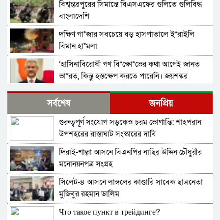
বিশ্বম্ভরপুরের সিমান্তে বিএসএফের গুলিতে গুলিবিদ্ধ
বাংলাদেশি
দক্ষিণ গা*জার সবচেয়ে বড় হাসপাতালে ই*রাইলি
বিমান হা*মলা
‘হাসিনাবিরোধী গণ বি*ক্ষো*ভের কথা আগেই জানত
ভা*রত, কিন্তু হস্তক্ষেপ করতে পারেনি। জয়শঙ্কর
গাজায় ইসরাইলি বর্বরতায় ক্ষুব্ধ জাতিসংঘ মহাসচিব
সর্বশেষ
জনপ্রিয়
গুরুত্বপূর্ণ সংযোগ সড়কেও চরম ভোগান্তি: শাহপরান
মৌলিক সংস্কারের ভিত্তি অন্তর্বর্তী সরকারের সময়েই
উপশহরের রাস্তাঘাট সংস্কারের দাবি
করতে হবে: নাহিদ
দিরাই-শাল্লা আসনে বিএনপির নাছির উদ্দিন চৌধুরীর
প্রধান উপদেষ্টার সঙ্গে বৈঠক জাতিসংঘ মহাসচিবের
মনোনয়নপত্র সংগ্রহ
সিলেট-৪ আসনে লাঙ্গলের কাণ্ডারি সাবেক ছাত্রনেতা
পাকিস্তানে ট্রেনে জি ম্মি দেড় শতাধিক যাত্রী উ*দ্ধার,
মুজিবুর রহমান ডালিম
নিরাপত্তা বাহিনীর অ ভি যা নে নি*হত ২৭ স*ন্ত্রা*সী নি*হ
ত
Что такое пункт в трейдинге?
ভারতে নকল ও ভেজাল ওষুধে সয়লাব বাজার, ঝুঁকিতে