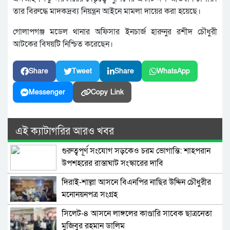
তার বিরুদ্ধে মাদকদ্রব্য নিয়ন্ত্রন আইনে মামলা দায়ের করা হয়েছে।
গোলাপগঞ্জ মডেল থানার অফিসার ইনচার্জ হারুনুর রশীদ চৌধুরী
আটকের বিষয়টি নিশ্চিত করেছেন।
Share
Tweet
Share
WhatsApp
Messenger
Copy Link
এই ক্যাটাগরির আরও খবর
গুরুত্বপূর্ণ সংযোগ সড়কেও চরম ভোগান্তি: শাহপরান
উপশহরের রাস্তাঘাট সংস্কারের দাবি
দিরাই-শাল্লা আসনে বিএনপির নাছির উদ্দিন চৌধুরীর
মনোনয়নপত্র সংগ্রহ
সিলেট-৪ আসনে লাঙ্গলের কাণ্ডারি সাবেক ছাত্রনেতা
মুজিবুর রহমান ডালিম