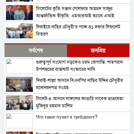
সিলেটের কৃতি সন্তান গোলফাম আহমদ সাজুর
আন্তর্জাতিক স্বীকৃতি: এমআরআই স্ক্যানে এআই
প্রয়োগে পিএইচডি অর্জন
দিরাইয়ে নাছির চৌধুরী’র পক্ষে ৩১ দফার লিফলেট
বিতরণ
কোম্পানীগঞ্জে বিএনপির ‘রাষ্ট্র কাঠামো মেরামত’ ৩১
সর্বশেষ
জনপ্রিয়
দফার লিফলেট বিতরণ ও গণসংযোগ
গুরুত্বপূর্ণ সংযোগ সড়কেও চরম ভোগান্তি: শাহপরান
জকিগঞ্জে আইনের তোয়াক্কা নেই! খাসজমি দখল করে
উপশহরের রাস্তাঘাট সংস্কারের দাবি
নির্বিঘ্নে ভবন বানাচ্ছেন সোনাসার বাজার কমিটির নেতা
আলাউদ্দিন আলাই
দিরাই-শাল্লা আসনে বিএনপির নাছির উদ্দিন চৌধুরীর
বন্ধ থাকবে সিলেটের ৭টি এলাকায় দীর্ঘ ৯ ঘণ্টা বিদ্যুৎ
মনোনয়নপত্র সংগ্রহ
সিলেট-৪ আসনে লাঙ্গলের কাণ্ডারি সাবেক ছাত্রনেতা
নিরাপত্তাহীনতায় লাভলুর পরিবার: সিলেটে সশস্ত্র
মুজিবুর রহমান ডালিম
হামলায়, লুন্ঠিত অর্থ-স্বর্ণ
Что такое пункт в трейдинге?
জলবায়ূ পরিবর্তনে হুমকির মুখে সিলেট