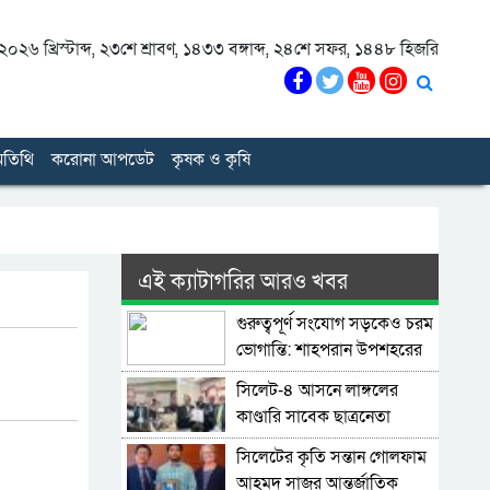
০২৬ খ্রিস্টাব্দ
,
২৩শে শ্রাবণ, ১৪৩৩ বঙ্গাব্দ
,
২৪শে সফর, ১৪৪৮ হিজরি
তিথি
করোনা আপডেট
কৃষক ও কৃষি
এই ক্যাটাগরির আরও খবর
গুরুত্বপূর্ণ সংযোগ সড়কেও চরম
ভোগান্তি: শাহপরান উপশহরের
রাস্তাঘাট সংস্কারের দাবি
সিলেট-৪ আসনে লাঙ্গলের
কাণ্ডারি সাবেক ছাত্রনেতা
মুজিবুর রহমান ডালিম
সিলেটের কৃতি সন্তান গোলফাম
আহমদ সাজুর আন্তর্জাতিক