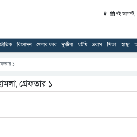
৭ই আগস্ট, ২
র্জাতিক
বিনোদন
খেলার খবর
দুর্ঘটনা
ধর্মীয়
প্রবাস
শিক্ষা
স্বাস্থ্য
অ
রেফতার ১
মলা, গ্রেফতার ১