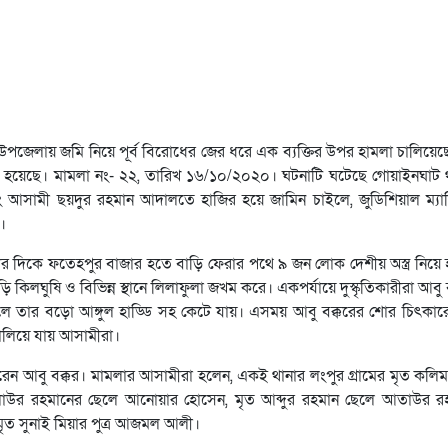
জেলায় জমি নিয়ে পূর্ব বিরোধের জের ধরে এক ব্যক্তির উপর হামলা চালিয়েছে দু
 হয়েছে। মামলা নং- ২২, তারিখ ১৬/১০/২০২০। ঘটনাটি ঘটেছে গোয়াইনঘাট থ
আসামী ছয়দুর রহমান আদালতে হাজির হয়ে জামিন চাইলে, জুডিশিয়াল ম্যাজিষ
।
ার দিকে ফতেহপুর বাজার হতে বাড়ি ফেরার পথে ৯ জন লোক দেশীয় অস্ত্র নিয়ে 
 কিলঘুষি ও বিভিন্ন স্থানে লিলাফুলা জখম করে। একপর্যায়ে দুস্কৃতিকারীরা আবু 
 দিলে তার বড়ো আঙ্গুল হাড্ডি সহ কেটে যায়। এসময় আবু বক্করের শোর চিৎক
লিয়ে যায় আসামীরা।
 আবু বক্কর। মামলার আসামীরা হলেন, একই থানার লংপুর গ্রামের মৃত কলিম 
আলাউর রহমানের ছেলে আনোয়ার হোসেন, মৃত আব্দুর রহমান ছেলে আতাউর র
 সুনাই মিয়ার পুত্র আজমল আলী।