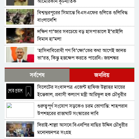
আমেরিকান কূটনীতিক
বিশ্বম্ভরপুরের সিমান্তে বিএসএফের গুলিতে গুলিবিদ্ধ
বাংলাদেশি
দক্ষিণ গা*জার সবচেয়ে বড় হাসপাতালে ই*রাইলি
বিমান হা*মলা
‘হাসিনাবিরোধী গণ বি*ক্ষো*ভের কথা আগেই জানত
ভা*রত, কিন্তু হস্তক্ষেপ করতে পারেনি। জয়শঙ্কর
গাজায় ইসরাইলি বর্বরতায় ক্ষুব্ধ জাতিসংঘ মহাসচিব
সর্বশেষ
জনপ্রিয়
সিলেটের সংবাদপত্র এজেন্ট হাফিজ উল্লাহর মায়ের
মৌলিক সংস্কারের ভিত্তি অন্তর্বর্তী সরকারের সময়েই
ইন্তেকাল, প্রবাসী কল্যাণ মন্ত্রী আরিফুল হক চৌধুরীর
করতে হবে: নাহিদ
শোক
গুরুত্বপূর্ণ সংযোগ সড়কেও চরম ভোগান্তি: শাহপরান
প্রধান উপদেষ্টার সঙ্গে বৈঠক জাতিসংঘ মহাসচিবের
উপশহরের রাস্তাঘাট সংস্কারের দাবি
দিরাই-শাল্লা আসনে বিএনপির নাছির উদ্দিন চৌধুরীর
পাকিস্তানে ট্রেনে জি ম্মি দেড় শতাধিক যাত্রী উ*দ্ধার,
মনোনয়নপত্র সংগ্রহ
নিরাপত্তা বাহিনীর অ ভি যা নে নি*হত ২৭ স*ন্ত্রা*সী নি*হ