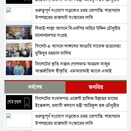
শোক
গুরুত্বপূর্ণ সংযোগ সড়কেও চরম ভোগান্তি: শাহপরান
উপশহরের রাস্তাঘাট সংস্কারের দাবি
দিরাই-শাল্লা আসনে বিএনপির নাছির উদ্দিন চৌধুরীর
মনোনয়নপত্র সংগ্রহ
সিলেট-৪ আসনে লাঙ্গলের কাণ্ডারি সাবেক ছাত্রনেতা
মুজিবুর রহমান ডালিম
সিলেটের কৃতি সন্তান গোলফাম আহমদ সাজুর
আন্তর্জাতিক স্বীকৃতি: এমআরআই স্ক্যানে এআই
প্রয়োগে পিএইচডি অর্জন
দিরাইয়ে নাছির চৌধুরী’র পক্ষে ৩১ দফার লিফলেট
সর্বশেষ
জনপ্রিয়
বিতরণ
সিলেটের সংবাদপত্র এজেন্ট হাফিজ উল্লাহর মায়ের
কোম্পানীগঞ্জে বিএনপির ‘রাষ্ট্র কাঠামো মেরামত’ ৩১
ইন্তেকাল, প্রবাসী কল্যাণ মন্ত্রী আরিফুল হক চৌধুরীর
দফার লিফলেট বিতরণ ও গণসংযোগ
শোক
গুরুত্বপূর্ণ সংযোগ সড়কেও চরম ভোগান্তি: শাহপরান
জকিগঞ্জে আইনের তোয়াক্কা নেই! খাসজমি দখল করে
উপশহরের রাস্তাঘাট সংস্কারের দাবি
নির্বিঘ্নে ভবন বানাচ্ছেন সোনাসার বাজার কমিটির নেতা