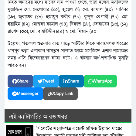
নিহত অন্যদের মধ্যে যাদের নাম পাওয়া গেছে, তারা হলেন, মসজিদের
মুয়াজ্জিন মো. দেলোয়ার (৪৫), জুয়েল (৭), মো. জামাল (৪০), সাব্বির
(১৮), জুবায়ের (১৮), হুমায়ুন কবীর (৭০), কুদ্দুস বেপারী (৭০), মো.
ইব্রাহিম (৪২), মোস্তফা কামাল (৩৪), রিফাত (১৮), জোনায়েদ (১৬), (১২),
রাশেদ (৩০), মো. বাহাউদ্দীন (৫৫) ও মো. মিজান (৪০
উল্লেখ্য, গতকাল শুক্রবার রাত সাড়ে আটটার দিকে নারায়ণগঞ্জ শহরের
খানপুর তল্লা এলাকার বায়তুস সালাত জামে মসজিদে এশার নামাজের
সময় এসি বিস্ফোরণের ঘটনা ঘটে। এ ঘটনায় অর্ধ-শতাধিক মুসল্লি
আহত হন।
Share
Tweet
Share
WhatsApp
Messenger
Copy Link
এই ক্যাটাগরির আরও খবর
সিলেটের সংবাদপত্র এজেন্ট হাফিজ উল্লাহর মায়ের
ইন্তেকাল, প্রবাসী কল্যাণ মন্ত্রী আরিফুল হক চৌধুরীর