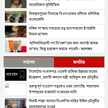
আমেরিকান কূটনীতিক
বিশ্বম্ভরপুরের সিমান্তে বিএসএফের গুলিতে গুলিবিদ্ধ
বাংলাদেশি
দক্ষিণ গা*জার সবচেয়ে বড় হাসপাতালে ই*রাইলি
বিমান হা*মলা
‘হাসিনাবিরোধী গণ বি*ক্ষো*ভের কথা আগেই জানত
ভা*রত, কিন্তু হস্তক্ষেপ করতে পারেনি। জয়শঙ্কর
গাজায় ইসরাইলি বর্বরতায় ক্ষুব্ধ জাতিসংঘ মহাসচিব
সর্বশেষ
জনপ্রিয়
সিলেটের সংবাদপত্র এজেন্ট হাফিজ উল্লাহর মায়ের
মৌলিক সংস্কারের ভিত্তি অন্তর্বর্তী সরকারের সময়েই
ইন্তেকাল, প্রবাসী কল্যাণ মন্ত্রী আরিফুল হক চৌধুরীর
করতে হবে: নাহিদ
শোক
গুরুত্বপূর্ণ সংযোগ সড়কেও চরম ভোগান্তি: শাহপরান
প্রধান উপদেষ্টার সঙ্গে বৈঠক জাতিসংঘ মহাসচিবের
উপশহরের রাস্তাঘাট সংস্কারের দাবি
দিরাই-শাল্লা আসনে বিএনপির নাছির উদ্দিন চৌধুরীর
পাকিস্তানে ট্রেনে জি ম্মি দেড় শতাধিক যাত্রী উ*দ্ধার,
মনোনয়নপত্র সংগ্রহ
নিরাপত্তা বাহিনীর অ ভি যা নে নি*হত ২৭ স*ন্ত্রা*সী নি*হ