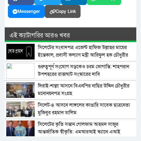
Messenger
Copy Link
এই ক্যাটাগরির আরও খবর
সিলেটের সংবাদপত্র এজেন্ট হাফিজ উল্লাহর মায়ের
ইন্তেকাল, প্রবাসী কল্যাণ মন্ত্রী আরিফুল হক চৌধুরীর
শোক
গুরুত্বপূর্ণ সংযোগ সড়কেও চরম ভোগান্তি: শাহপরান
উপশহরের রাস্তাঘাট সংস্কারের দাবি
দিরাই-শাল্লা আসনে বিএনপির নাছির উদ্দিন চৌধুরীর
মনোনয়নপত্র সংগ্রহ
সিলেট-৪ আসনে লাঙ্গলের কাণ্ডারি সাবেক ছাত্রনেতা
মুজিবুর রহমান ডালিম
সিলেটের কৃতি সন্তান গোলফাম আহমদ সাজুর
আন্তর্জাতিক স্বীকৃতি: এমআরআই স্ক্যানে এআই
প্রয়োগে পিএইচডি অর্জন