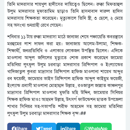
তিনি মাদরাসার শায়খুল হাদীসের দায়িত্বেও ছিলেন। রুক্কা মিফতাহুল
উলুম মাদরাসার মুফাতামিম ছাড়াও তিনি হাসনাবাদ দারুল হাদিস
মাদরাসায় শিক্ষকতা করেছেন। মৃত্যুকালে তিনি স্ত্রী, ৩ ছেলে, ২ মেয়ে
সহ অসংখ্য গুনগ্রাহী রেখে গেছেন।
শনিবার ১১ টায় রুক্কা মাদরাসা মাঠে জানাজা শেষে পঞ্চায়েতি কবরস্থানে
মরহুমের লাশ দাফন করা হয়। জানাজায় আলেম-উলামা, শিক্ষক-
শিক্ষার্থী, জনপ্রতিনিধি ও এলাকার লোকজন উপস্থিত ছিলেন। এদিকে
মাওলানা আব্দুল জলিলের মৃত্যুতে শোক প্রকাশ করেছেন জামেয়া
মতিনিয়া লুৎফুল উলুম চরবাড়া মাদরাসার প্রিন্সিপাল ও ইংল্যান্ডের
খাদিজাতুল কুবরা মাদ্রাসার প্রিন্সিপাল হাফিজ মাওলানা শায়েখ আব্দুর
রব ফয়েজী, জামেয়ার ভাইস প্রিন্সিপাল হাফিজ আব্দুল কাইয়ুম ফয়েজী,
ইংল্যান্ড প্রবাসী মাওলানা মোহাম্মদ উল্লাহ , রওজাতুল জান্নাত কাঞ্চনপুর
মাদ্রাসার প্রিন্সিপাল মাওলানা মুফতি মহি উদ্দিন, জামেয়ার সিনিয়র
শিক্ষক হাফিজ মাওঃ আহমদ উল্লাহ, উৎসর্গ ফাউন্ডেশন ছাতক উপজেলা
শাখার সিনিয়র সহ-সভাপতি শরীফ আহমেদ সহ জামেয়া মতিনিয়া
লুৎফুল উলুম চরবাড়া মাদরাসার শিক্ষক বৃন্দ।##
Share
Tweet
Share
WhatsApp