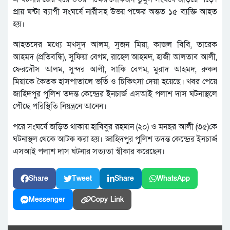
প্রায় ঘন্টা ব্যাপী সংঘর্ষে নারীসহ উভয় পক্ষের অন্তত ১৫ ব্যক্তি আহত
হয়।
আহতদের মধ্যে মখসুদ আলম, সুজন মিয়া, কাজল বিবি, তারেক
আহমদ (প্রতিবন্ধি), সুফিয়া বেগম, রাহেল আহমদ, হাজী আলতাব আলী,
ফেরদৌস আলম, সুন্দর আলী, সাকি বেগম, মুরাদ আহমদ, রুকন
মিয়াকে কৈতক হাসপাতালে ভর্তি ও চিকিৎসা দেয়া হয়েছে। খবর পেয়ে
জাহিদপুর পুলিশ তদন্ত কেন্দ্রের ইনচার্জ এসআই পলাশ দাস ঘটনাস্থলে
পৌছে পরিস্থিতি নিয়ন্ত্রনে আনেন।
পরে সংঘর্ষে জড়িত থাকায় হাবিবুর রহমান (২০) ও মনছর আলী (৩৫)কে
ঘটনাস্থল থেকে আটক করা হয়। জাহিদপুর পুলিশ তদন্ত কেন্দ্রের ইনচার্জ
এসআই পলাশ দাস ঘটনার সত্যতা স্বীকার করেছেন।
Share
Tweet
Share
WhatsApp
Messenger
Copy Link