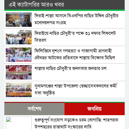
এই ক্যাটাগরির আরও খবর
দিরাই-শাল্লা আসনে বিএনপির নাছির উদ্দিন চৌধুরীর
মনোনয়নপত্র সংগ্রহ
দিরাইয়ে নাছির চৌধুরী’র পক্ষে ৩১ দফার লিফলেট
বিতরণ
ফিলিস্তিনে নৃশংস গণহত্যা ও গাজাগামী ত্রাণবাহী
নৌবহর আটকের প্রতিবাদে শাল্লায় বিক্ষোভ মিছিল
শাল্লায় নাছির চৌধুরী’র জনসভায় জনতার ঢল
সুনামগঞ্জের শাল্লা উপজেলা স্বেচ্ছাসেবকদলের কর্মী
সভা অনুষ্ঠিত
দিরাইয়ে মাওলানা মুশতাক গাজীনগরীর হত্যার
সর্বশেষ
জনপ্রিয়
প্রতিবাদে বিক্ষোভ মিছিল ও সমাবেশ অনুষ্ঠিত
গুরুত্বপূর্ণ সংযোগ সড়কেও চরম ভোগান্তি: শাহপরান
শাল্লায় স্বেচ্চায় রক্তদানের ছোট উদ্যোগ থেকে সুদৃঢ়
উপশহরের রাস্তাঘাট সংস্কারের দাবি
মানবিক নেটওয়ার্ক