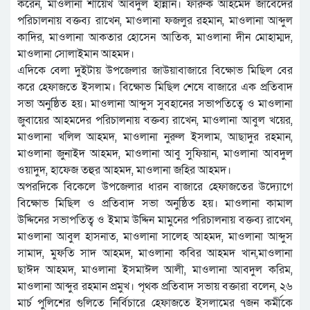
করেন, মাওলানা শায়েখ আবদুল হান্নান। ফারুক আহমেদ জাবেদের
পরিচালনায় বক্তব্য রাখেন, মাওলানা ফজলুর রহমান, মাওলানা আব্দুল
কাদির, মাওলানা আকতার হোসেন আতিক, মাওলানা দীন মোহাম্মদ,
মাওলানা সোলাইমান আহমদ।
এদিকে বেলা দুইটায় উপজেলার জাউয়াবাজারে বিক্ষোভ মিছিল বের
করে হেফাজতে ইসলাম। বিক্ষোভ মিছিল শেষে বাজারে এক প্রতিবাদ
সভা অনুষ্ঠিত হয়। মাওলানা আব্দুস সুবহানের সভাপতিত্বে ও মাওলানা
জুবায়ের আহমদের পরিচালনায় বক্তব্য রাখেন, মাওলানা আবুল খয়ের,
মাওলানা খলিল আহমদ, মাওলানা নুরুল ইসলাম, আছাদুর রহমান,
মাওলানা জুনাইদ আহমদ, মাওলানা আবু সুফিয়ান, মাওলানা আবদুল
ওয়াদুদ, হাফেজ তহুর আহমদ, মাওলানা জহির আহমদ।
অপরদিকে বিকেলে উপজেলার ধারন বাজারে হেফাজতের উদ্যোগে
বিক্ষোভ মিছিল ও প্রতিবাদ সভা অনুষ্ঠিত হয়। মাওলানা কামাল
উদ্দিনের সভাপতিত্ব ও ইমাম উদ্দিন মামুনের পরিচালনায় বক্তব্য রাখেন,
মাওলানা আবুল হাসনাত, মাওলানা সালেহ আহমদ, মাওলানা আব্দুস
সামাদ, মুফতি সাদ আহমদ, মাওলানা কবির আহমদ খান,মাওলানা
ছাঈদ আহমদ, মাওলানা ইসমাঈল আলী, মাওলানা আবদুল করিম,
মাওলানা আব্দুর রহমান প্রমুখ। পৃথক প্রতিবাদ সভায় বক্তারা বলেন, ২৬
মার্চ পুলিশের গুলিতে নির্বিচারে হেফাজতে ইসলামের ৭জন কর্মীকে