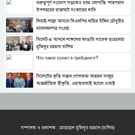
গুরুত্বপূর্ণ সংযোগ সড়কেও চরম ভোগান্তি: শাহপরান
জকিগঞ্জে আইনের তোয়াক্কা নেই! খাসজমি দখল করে
উপশহরের রাস্তাঘাট সংস্কারের দাবি
নির্বিঘ্নে ভবন বানাচ্ছেন সোনাসার বাজার কমিটির নেতা
আলাউদ্দিন আলাই
দিরাই-শাল্লা আসনে বিএনপির নাছির উদ্দিন চৌধুরীর
বন্ধ থাকবে সিলেটের ৭টি এলাকায় দীর্ঘ ৯ ঘণ্টা বিদ্যুৎ
মনোনয়নপত্র সংগ্রহ
সিলেট-৪ আসনে লাঙ্গলের কাণ্ডারি সাবেক ছাত্রনেতা
নিরাপত্তাহীনতায় লাভলুর পরিবার: সিলেটে সশস্ত্র
মুজিবুর রহমান ডালিম
হামলায়, লুন্ঠিত অর্থ-স্বর্ণ
Что такое пункт в трейдинге?
জলবায়ূ পরিবর্তনে হুমকির মুখে সিলেট
সিলেটের কৃতি সন্তান গোলফাম আহমদ সাজুর
বৈশ্বিক জলবায়ু পরিবর্তনের বিরূপ প্রভাব-আমাদের
আন্তর্জাতিক স্বীকৃতি: এমআরআই স্ক্যানে এআই
করণীয়
প্রয়োগে পিএইচডি অর্জন
দিরাইয়ে নাছির চৌধুরী’র পক্ষে ৩১ দফার লিফলেট
স্টার এক্সিলেন্স অ্যাওয়ার্ড ২০২৫-এ ভূষিত সাংবাদিক
বিতরণ
চৌধুরী জীবন
কোম্পানীগঞ্জে বিএনপির ‘রাষ্ট্র কাঠামো মেরামত’ ৩১
ফিলিস্তিনে নৃশংস গণহত্যা ও গাজাগামী ত্রাণবাহী
দফার লিফলেট বিতরণ ও গণসংযোগ
নৌবহর আটকের প্রতিবাদে শাল্লায় বিক্ষোভ মিছিল
সম্পাদক ও প্রকাশক : মোহাম্মদ মুজিবুর রহমান (ডালিম)
জকিগঞ্জে আইনের তোয়াক্কা নেই! খাসজমি দখল করে
কলকলিয়া ইউনিয়নের ৯ টি ওয়ার্ড ছাত্রদল এর কমিটি