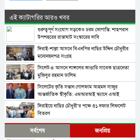
এই ক্যাটাগরির আরও খবর
গুরুত্বপূর্ণ সংযোগ সড়কেও চরম ভোগান্তি: শাহপরান
উপশহরের রাস্তাঘাট সংস্কারের দাবি
দিরাই-শাল্লা আসনে বিএনপির নাছির উদ্দিন চৌধুরীর
মনোনয়নপত্র সংগ্রহ
সিলেট-৪ আসনে লাঙ্গলের কাণ্ডারি সাবেক ছাত্রনেতা
মুজিবুর রহমান ডালিম
সিলেটের কৃতি সন্তান গোলফাম আহমদ সাজুর
আন্তর্জাতিক স্বীকৃতি: এমআরআই স্ক্যানে এআই
প্রয়োগে পিএইচডি অর্জন
দিরাইয়ে নাছির চৌধুরী’র পক্ষে ৩১ দফার লিফলেট
বিতরণ
কোম্পানীগঞ্জে বিএনপির ‘রাষ্ট্র কাঠামো মেরামত’ ৩১
সর্বশেষ
জনপ্রিয়
দফার লিফলেট বিতরণ ও গণসংযোগ