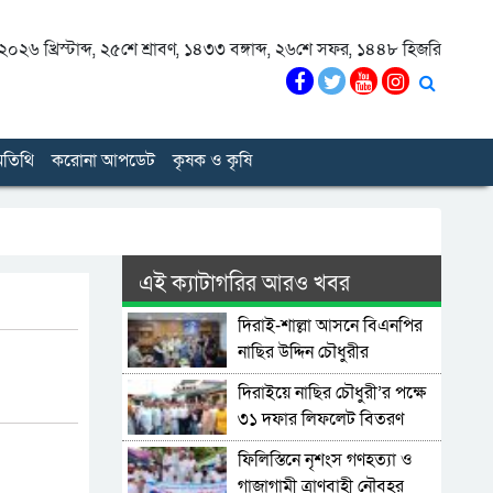
০২৬ খ্রিস্টাব্দ
,
২৫শে শ্রাবণ, ১৪৩৩ বঙ্গাব্দ
,
২৬শে সফর, ১৪৪৮ হিজরি
তিথি
করোনা আপডেট
কৃষক ও কৃষি
এই ক্যাটাগরির আরও খবর
দিরাই-শাল্লা আসনে বিএনপির
নাছির উদ্দিন চৌধুরীর
মনোনয়নপত্র সংগ্রহ
দিরাইয়ে নাছির চৌধুরী’র পক্ষে
৩১ দফার লিফলেট বিতরণ
ফিলিস্তিনে নৃশংস গণহত্যা ও
গাজাগামী ত্রাণবাহী নৌবহর