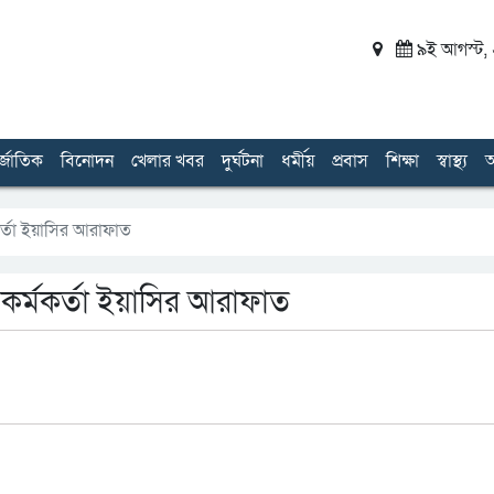
৯ই আগস্ট, ২
র্জাতিক
বিনোদন
খেলার খবর
দুর্ঘটনা
ধর্মীয়
প্রবাস
শিক্ষা
স্বাস্থ্য
অ
্মকর্তা ইয়াসির আরাফাত
হী কর্মকর্তা ইয়াসির আরাফাত