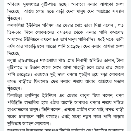
অবিরাম মুষলধারে বৃষ্টি-পাত হচ্ছে। আবারো বন্যার আশংকা দেখা
দিয়েছে। আশ্রয় কেন্দ্র হতে বাড়ী ফেরা মানুষ ফের আশ্রয়ের সন্ধ্যান
খু্ঁজছেন।
কলকলিয়া ইউনিয়ন পরিষদ এর মেম্বার মোঃ তারা মিয়া বলেন , গত
তিন-চার দিনে লোকজনের বসতঘর থেকে বন্যার পানি কমলেও
আমাদের ইউনিয়নে এখনো ৮৫ ভাগ মানুষ পানিবন্দি। এরই মধ্যে ভারী
বর্ষণ আর পাহাড়ি ঢলে আজো পানি বেড়েছে। ফের বন্যার আশঙ্কা দেখা
দিয়েছে।
নলুয়া হাওরপাড়ের দাসনাোয়া গাও গ্রাম নিবাসী ওলিউর জানান, টানা
বৃষ্টিপাতে ও উজান থেকে নেমে আসা পাহাড়ী ঢলে ভোর রাত থেকে
পানি বেড়েছে। এরমধ্যে দুই দফা বন্যায় গৃহহীন হয়ে পড়া লোকজন
বসত বাড়ীতে ফিরলেও ফের বন্যার শঙ্কায় আবার আশ্রয়ের সন্ধান
খুঁজছেন।
চিলাউড়া হলদিপুর ইউনিয়ন এর মেম্বার বাবুল মিয়া বলেন, বন্যা
পরিস্থিতি স্বাভাবিক হয়ে ওঠার আগেই আবারও বন্যার শঙ্কায় শঙ্কিত
হাওরাঞ্চলের মানুষ। তিনি বলেন , এখনো গ্রামীন রাস্তা-ঘাট, বসত বাড়ী
ঘরের চারপাশে পানি রয়েছে। এরই মধ্যে নতুন করে পানি বাড়ায়
দুশ্চিন্তায় আছেন লোকজন।
জগন্নাথপুর উপজেলার ভারপ্রাপ্ত নির্বাহী কর্মকর্তা মোঃ ইয়াসির আরাফাত