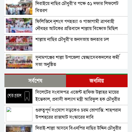
দিরাইয়ে নাছির চৌধুরী’র পক্ষে ৩১ দফার লিফলেট
বিতরণ
ফিলিস্তিনে নৃশংস গণহত্যা ও গাজাগামী ত্রাণবাহী
নৌবহর আটকের প্রতিবাদে শাল্লায় বিক্ষোভ মিছিল
শাল্লায় নাছির চৌধুরী’র জনসভায় জনতার ঢল
সুনামগঞ্জের শাল্লা উপজেলা স্বেচ্ছাসেবকদলের কর্মী
সভা অনুষ্ঠিত
দিরাইয়ে মাওলানা মুশতাক গাজীনগরীর হত্যার
সর্বশেষ
জনপ্রিয়
প্রতিবাদে বিক্ষোভ মিছিল ও সমাবেশ অনুষ্ঠিত
সিলেটের সংবাদপত্র এজেন্ট হাফিজ উল্লাহর মায়ের
শাল্লায় স্বেচ্চায় রক্তদানের ছোট উদ্যোগ থেকে সুদৃঢ়
ইন্তেকাল, প্রবাসী কল্যাণ মন্ত্রী আরিফুল হক চৌধুরীর
মানবিক নেটওয়ার্ক
শোক
গুরুত্বপূর্ণ সংযোগ সড়কেও চরম ভোগান্তি: শাহপরান
শাল্লায় বিএনপির প্রতিষ্ঠাবার্ষিকী পালিত
উপশহরের রাস্তাঘাট সংস্কারের দাবি
দিরাই-শাল্লা আসনে বিএনপির নাছির উদ্দিন চৌধুরীর
নাশকতার মামলায় বিএনপির ৫২ নেতাকর্মী