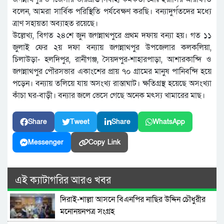
বলেন, আমরা সার্বিক পরিস্থিতি পর্যবেক্ষণ করছি। বন্যাদুর্গতদের মধ্যে
ত্রাণ সহায়তা অব্যাহত রয়েছে।
উল্লেখ্য, বিগত ২৪শে জুন জগন্নাথপুরে প্রথম দফায় বন্যা হয়। গত ১১
জুলাই ফের ২য় দফা বন্যায় জগন্নাথপুর উপজেলার কলকলিয়া,
চিলাউড়া- হলদিপুর, রানীগঞ্জ, সৈয়দপুর-শাহারপাড়া, আশারকান্দি ও
জগন্নাথপুর পৌরসভার একাংশের প্রায় ৭০ গ্রামের মানুষ পানিবন্দি হয়ে
পড়েন। বন্যায় তলিয়ে যায় অসংখ্য রাস্তাঘাট। ক্ষতিগ্রস্থ হয়েছে অসংখ্যা
কাঁচা ঘর-বাড়ী। বন্যার জলে ভেসে গেছে অনেক মৎস্য খামারের মাছ।
Share
Tweet
Share
WhatsApp
Messenger
Copy Link
এই ক্যাটাগরির আরও খবর
দিরাই-শাল্লা আসনে বিএনপির নাছির উদ্দিন চৌধুরীর
মনোনয়নপত্র সংগ্রহ