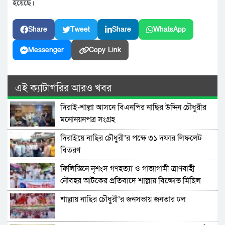
হয়েছে।
Share
Tweet
Share
WhatsApp
Messenger
Copy Link
এই ক্যাটাগরির আরও খবর
দিরাই-শাল্লা আসনে বিএনপির নাছির উদ্দিন চৌধুরীর
মনোনয়নপত্র সংগ্রহ
দিরাইয়ে নাছির চৌধুরী’র পক্ষে ৩১ দফার লিফলেট
বিতরণ
ফিলিস্তিনে নৃশংস গণহত্যা ও গাজাগামী ত্রাণবাহী
নৌবহর আটকের প্রতিবাদে শাল্লায় বিক্ষোভ মিছিল
শাল্লায় নাছির চৌধুরী’র জনসভায় জনতার ঢল