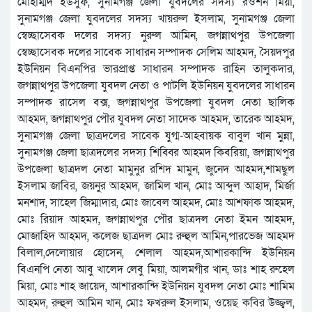
মোহাম্মদ ইউসুফ, সুনামগঞ্জ জেলা যুবদলের সদস্য রওশন মিয়া,
সুনামগঞ্জ জেলা যুবদলের সদস্য খায়রুল ইসলাম, সুনামগঞ্জ জেলা
স্বেচ্ছাসেবক দলের সদস্য নুরুল আমিন, জগন্নাথপুর উপজেলা
স্বেচ্ছাসেবক দলের সাবেক সাধারন সম্পাদক সেলিম আহমদ, সৈয়দপুর
ইউনিয়ন বিএনপির ভারপ্রাপ্ত সাধারন সম্পাদক রাহিন তালুকদার,
জগন্নাথপুর উপজেলা যুবদল নেতা ও পাটলি ইউনিয়ন যুবদলের সাধারন
সম্পাদক রাসেল বক্স, জগন্নাথপুর উপজেলা যুবদল নেতা ছালিক
আহমদ, জগন্নাথপুর পৌর যুবদল নেতা সাদেক আহমদ, তারেক আহমদ,
সুনামগঞ্জ জেলা ছাত্রদলের সাবেক যুগ্ম-আহবায়ক বাবুল খান মুন্না,
সুনামগঞ্জ জেলা ছাত্রদলের সদস্য শিব্বির আহমদ কিবরিয়া, জগন্নাথপুর
উপজেলা ছাত্রদল নেতা মামুনুর রশিদ মামুন, জুনেদ আহমদ,শামছুল
ইসলাম জাবির, জয়নুর আহমদ, জামিল খান, মোঃ আব্দুল আহাদ, মির্জা
মনশাদ, সাহেল জিম্মাদার, মোঃ জাবেল আহমদ, মোঃ আশফাক আহমদ,
মোঃ রিয়াদ আহমদ, জগন্নাথপুর পৌর ছাত্রদল নেতা ইমন আহমদ,
মোজাহিদ আহমদ, কলেজ ছাত্রদল মোঃ রুহুল আমিন,পারভেজ আহমদ
বিলাল,দেলোয়ার হোসেন, শেলাল আহমদ,আশারকান্দি ইউনিয়ন
বিএনপি নেতা আবু খালেদ লেবু মিয়া, আলমগীর খান, ডাঃ শাহ রুহেল
মিয়া, মোঃ শাহ জায়েদ, আশারকান্দি ইউনিয়ন যুবদল নেতা মোঃ শামিম
আহমদ, রুহুল আমিন খান, মোঃ ফখরুল ইসলাম, ওয়েছ কবির উজ্জ্বল,