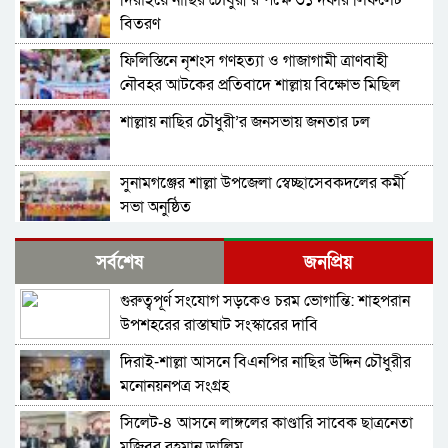
দিরাইয়ে নাছির চৌধুরী’র পক্ষে ৩১ দফার লিফলেট
বিতরণ
ফিলিস্তিনে নৃশংস গণহত্যা ও গাজাগামী ত্রাণবাহী
নৌবহর আটকের প্রতিবাদে শাল্লায় বিক্ষোভ মিছিল
শাল্লায় নাছির চৌধুরী’র জনসভায় জনতার ঢল
সুনামগঞ্জের শাল্লা উপজেলা স্বেচ্ছাসেবকদলের কর্মী
সভা অনুষ্ঠিত
দিরাইয়ে মাওলানা মুশতাক গাজীনগরীর হত্যার
সর্বশেষ
জনপ্রিয়
প্রতিবাদে বিক্ষোভ মিছিল ও সমাবেশ অনুষ্ঠিত
গুরুত্বপূর্ণ সংযোগ সড়কেও চরম ভোগান্তি: শাহপরান
শাল্লায় স্বেচ্চায় রক্তদানের ছোট উদ্যোগ থেকে সুদৃঢ়
উপশহরের রাস্তাঘাট সংস্কারের দাবি
মানবিক নেটওয়ার্ক
দিরাই-শাল্লা আসনে বিএনপির নাছির উদ্দিন চৌধুরীর
শাল্লায় বিএনপির প্রতিষ্ঠাবার্ষিকী পালিত
মনোনয়নপত্র সংগ্রহ
সিলেট-৪ আসনে লাঙ্গলের কাণ্ডারি সাবেক ছাত্রনেতা
নাশকতার মামলায় বিএনপির ৫২ নেতাকর্মী
মুজিবুর রহমান ডালিম