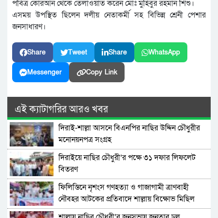
পবিত্র কোরআন থেকে তেলাওয়াত করেন মোঃ মুহিবুর রহমান শিশু।
এসময় উপস্থিত ছিলেন দলীয় নেতাকর্মী সহ বিভিন্ন শ্রেনী পেশার
জনসাধারণ।
Share
Tweet
Share
WhatsApp
Messenger
Copy Link
এই ক্যাটাগরির আরও খবর
দিরাই-শাল্লা আসনে বিএনপির নাছির উদ্দিন চৌধুরীর
মনোনয়নপত্র সংগ্রহ
দিরাইয়ে নাছির চৌধুরী’র পক্ষে ৩১ দফার লিফলেট
বিতরণ
ফিলিস্তিনে নৃশংস গণহত্যা ও গাজাগামী ত্রাণবাহী
নৌবহর আটকের প্রতিবাদে শাল্লায় বিক্ষোভ মিছিল
শাল্লায় নাছির চৌধুরী’র জনসভায় জনতার ঢল