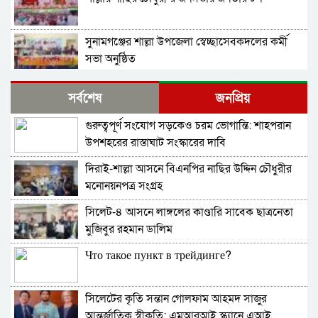
সুনামগঞ্জের শাল্লা উপজেলা স্বেচ্ছাসেবকদলের কর্মী
সভা অনুষ্ঠিত
দিরাইয়ে মাওলানা মুশতাক গাজীনগরীর হত্যার
সর্বশেষ
জনপ্রিয়
প্রতিবাদে বিক্ষোভ মিছিল ও সমাবেশ অনুষ্ঠিত
গুরুত্বপূর্ণ সংযোগ সড়কেও চরম ভোগান্তি: শাহপরান
শাল্লায় স্বেচ্চায় রক্তদানের ছোট উদ্যোগ থেকে সুদৃঢ়
উপশহরের রাস্তাঘাট সংস্কারের দাবি
মানবিক নেটওয়ার্ক
দিরাই-শাল্লা আসনে বিএনপির নাছির উদ্দিন চৌধুরীর
শাল্লায় বিএনপির প্রতিষ্ঠাবার্ষিকী পালিত
মনোনয়নপত্র সংগ্রহ
সিলেট-৪ আসনে লাঙ্গলের কাণ্ডারি সাবেক ছাত্রনেতা
নাশকতার মামলায় বিএনপির ৫২ নেতাকর্মী
মুজিবুর রহমান ডালিম
আসামি,বিএনপি সেক্রেটারী প্রার্থী সহোদর আ,লীগ
নেতা ওই মামলার প্রধান সাক্ষী!
Что такое пункт в трейдинге?
তাহিরপুরে ব্যবসায়ীর বিরুদ্ধে মিথ্যা মামলা প্রতিকার
চেয়ে সংবাদ সম্মেলন
সিলেটের কৃতি সন্তান গোলফাম আহমদ সাজুর
শাল্লায় (ঘুঙ্গিয়ারগাঁও) বাজারের চারপাশের ময়লা
আন্তর্জাতিক স্বীকৃতি: এমআরআই স্ক্যানে এআই