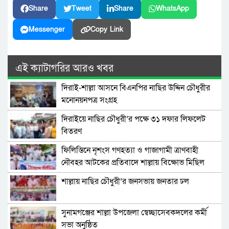
Share
Tweet
Share
WhatsApp
Messenger
Copy Link
এই ক্যাটাগরির আরও খবর
দিরাই-শাল্লা আসনে বিএনপির নাছির উদ্দিন চৌধুরীর
মনোনয়নপত্র সংগ্রহ
দিরাইয়ে নাছির চৌধুরী’র পক্ষে ৩১ দফার লিফলেট
বিতরণ
ফিলিস্তিনে নৃশংস গণহত্যা ও গাজাগামী ত্রাণবাহী
নৌবহর আটকের প্রতিবাদে শাল্লায় বিক্ষোভ মিছিল
শাল্লায় নাছির চৌধুরী’র জনসভায় জনতার ঢল
সুনামগঞ্জের শাল্লা উপজেলা স্বেচ্ছাসেবকদলের কর্মী
সভা অনুষ্ঠিত