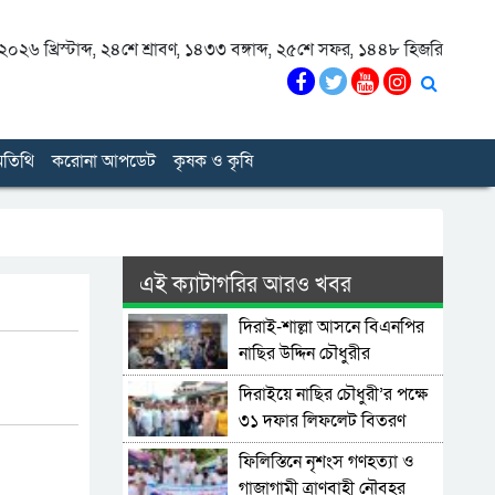
০২৬ খ্রিস্টাব্দ
,
২৪শে শ্রাবণ, ১৪৩৩ বঙ্গাব্দ
,
২৫শে সফর, ১৪৪৮ হিজরি
তিথি
করোনা আপডেট
কৃষক ও কৃষি
এই ক্যাটাগরির আরও খবর
দিরাই-শাল্লা আসনে বিএনপির
নাছির উদ্দিন চৌধুরীর
মনোনয়নপত্র সংগ্রহ
দিরাইয়ে নাছির চৌধুরী’র পক্ষে
৩১ দফার লিফলেট বিতরণ
ফিলিস্তিনে নৃশংস গণহত্যা ও
গাজাগামী ত্রাণবাহী নৌবহর