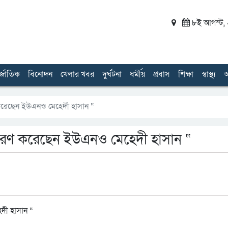
৮ই আগস্ট, ২
র্জাতিক
বিনোদন
খেলার খবর
দুর্ঘটনা
ধর্মীয়
প্রবাস
শিক্ষা
স্বাস্থ্য
অ
রণ করেছেন ইউএনও মেহেদী হাসান “
 বিতরণ করেছেন ইউএনও মেহেদী হাসান “