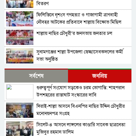
বিতরণ
ফিলিস্তিনে নৃশংস গণহত্যা ও গাজাগামী ত্রাণবাহী
নৌবহর আটকের প্রতিবাদে শাল্লায় বিক্ষোভ মিছিল
শাল্লায় নাছির চৌধুরী’র জনসভায় জনতার ঢল
সুনামগঞ্জের শাল্লা উপজেলা স্বেচ্ছাসেবকদলের কর্মী
সভা অনুষ্ঠিত
দিরাইয়ে মাওলানা মুশতাক গাজীনগরীর হত্যার
সর্বশেষ
জনপ্রিয়
প্রতিবাদে বিক্ষোভ মিছিল ও সমাবেশ অনুষ্ঠিত
গুরুত্বপূর্ণ সংযোগ সড়কেও চরম ভোগান্তি: শাহপরান
শাল্লায় স্বেচ্চায় রক্তদানের ছোট উদ্যোগ থেকে সুদৃঢ়
উপশহরের রাস্তাঘাট সংস্কারের দাবি
মানবিক নেটওয়ার্ক
দিরাই-শাল্লা আসনে বিএনপির নাছির উদ্দিন চৌধুরীর
শাল্লায় বিএনপির প্রতিষ্ঠাবার্ষিকী পালিত
মনোনয়নপত্র সংগ্রহ
সিলেট-৪ আসনে লাঙ্গলের কাণ্ডারি সাবেক ছাত্রনেতা
নাশকতার মামলায় বিএনপির ৫২ নেতাকর্মী
মুজিবুর রহমান ডালিম
আসামি,বিএনপি সেক্রেটারী প্রার্থী সহোদর আ,লীগ