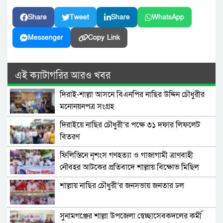
Share
Tweet
Share
WhatsApp
Messenger
Copy Link
এই ক্যাটাগরির আরও খবর
দিরাই-শাল্লা আসনে বিএনপির নাছির উদ্দিন চৌধুরীর
মনোনয়নপত্র সংগ্রহ
দিরাইয়ে নাছির চৌধুরী’র পক্ষে ৩১ দফার লিফলেট
বিতরণ
ফিলিস্তিনে নৃশংস গণহত্যা ও গাজাগামী ত্রাণবাহী
নৌবহর আটকের প্রতিবাদে শাল্লায় বিক্ষোভ মিছিল
শাল্লায় নাছির চৌধুরী’র জনসভায় জনতার ঢল
সুনামগঞ্জের শাল্লা উপজেলা স্বেচ্ছাসেবকদলের কর্মী