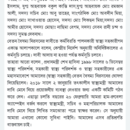
ইসলাম, যুগ্ম আহবায়ক বকুল কান্তি দাস,যুগ্ম আহবায়ক মোঃ রমজান
আলী, সদস্য সচিব মোঃ আবু তাহের, সাংগঠনিক মোঃ আবদীন মিয়া,
সদস্য মোঃ সাখাওয়াত হোসেন, সদস্য মোঃ লিকছন মিয়া,সদস্য মোঃ
আমীর হোসেন, সদস্য মোছাঃ নাছিমা বেগম, সদস্য সেবন রানী চন্দ ও
সদস্য সুমন্ত দেবনাথ।
বেতন বৈষম্য নিরসনের দাবীতে কর্মবিরতি পালনকারী স্বাস্থ্য সহকারীগন
একান্ত আলাপকালে বলেন, কেন্দ্রীয় নির্দেশ অনুযায়ী অনির্দিষ্টকালের এ
কর্মসূচি চলছে। দাবী আদায় না হওয়া পর্যন্ত কর্মসূচি চলবে।
তাহারা আরো বলেন , প্রধানমন্ত্রী শেখ হাসিনা ১৯৯৮ সালের ৬ ডিসেম্বর
স্বাস্থ্য পরিদর্শক, সহকারী স্বাস্থ্য পরিদর্শক ও স্বাস্থ্য সহকারীদের এক
মহাসমাবেশে আমাদের (স্বাস্থ্য সহকারী) বেতন বৈষম্য নিরসনের ঘোষণা
দিয়েছিলেন। ২০১৮ সালে ২ জানুয়ারি তৎকালীন স্বাস্থ্যমন্ত্রী আমাদের
দাবি মেনে নিয়ে প্রয়োজনীয় ব্যবস্থা নেওয়ার জন্য একটি কমিটি গঠন
করে দেন। এছাড়া চলতি বছরের ২০ ফেব্রুয়ারি আমরা হাম-রুবেলা
ক্যাম্পেইন বর্জন করলে স্বাস্থ্যমন্ত্রী, সচিব ও মহাপরিচালক আমাদের
দাবি মেনে নিয়ে লিখিত সমঝোতা পত্রে স্বাক্ষর করেন। সে অনুযায়ী
আমারা এখানো কোনো সুবিধা পাইনি। আমাদের এসব প্রতিশ্রুতি
বাস্তবায়ন চাই।