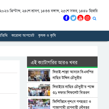
০২৬ খ্রিস্টাব্দ
,
২৪শে শ্রাবণ, ১৪৩৩ বঙ্গাব্দ
,
২৫শে সফর, ১৪৪৮ হিজরি
তিথি
করোনা আপডেট
কৃষক ও কৃষি
এই ক্যাটাগরির আরও খবর
দিরাই-শাল্লা আসনে বিএনপির
নাছির উদ্দিন চৌধুরীর
মনোনয়নপত্র সংগ্রহ
দিরাইয়ে নাছির চৌধুরী’র পক্ষে
৩১ দফার লিফলেট বিতরণ
ফিলিস্তিনে নৃশংস গণহত্যা ও
গাজাগামী ত্রাণবাহী নৌবহর