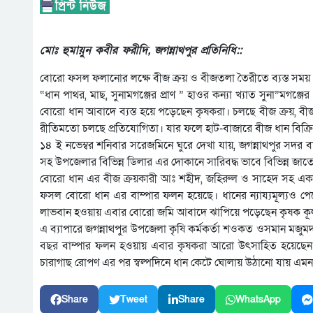
মোঃ হুমায়ুন কবীর ফরীদি, জগন্নাথপুর প্রতিনিধি::
বোরো ফসল ফলানোর লক্ষে বীজ ক্রয় ও বীজতলা তৈরীতে ব্যস্ত সময় 
“ধান পাথর, মাছ, সুনামগঞ্জের প্রাণ ” হাওর কন্যা খ্যাত সুনা”মগঞ
বোরো ধান আবাদে ব্যস্ত হয়ে পড়েছেন কৃষকরা। চলছে বীজ ক্রয়, ব
রীতিমতো চলছে প্রতিযোগিতা। যার ফলে হাট-বাজারে বীজ ধান বিক্র
১৪ ই নভেম্বর শনিবার সরেজমিনে ঘুরে দেখা যায়, জগন্নাথপুর সদ
সহ উপজেলার বিভিন্ন ডিলার এর দোকানে সারিবদ্ধ ভাবে বিভিন্ন জ
বোরো ধান এর বীজ ক্রয়কারী আঃ শহীদ, জহিরুল ও সাহেদ সহ এক
ফসল বোরো ধান এর বাম্পার ফলন হয়েছে। ধানের ন্যায্যমূল্যও পেয়
লাভবান হওয়ায় এবার বোরো জমি আবাদে ঝাপিয়ে পড়েছেন কৃষক কূল
এ ব্যাপারে জগন্নাথপুর উপজেলা কৃষি কর্মকর্তা শওকত ওসমান মজু
বছর বাম্পার ফলন হওয়ায় এবার কৃষকরা আরো উৎসাহিত হয়েছেন।
চারাগাছ রোপণ এর পর স্বল্পদিনে ধান কেটে ঘোলায় উঠানো যায় এমন
Share
Tweet
Share
WhatsApp