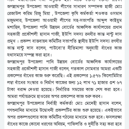
জগন্নাথপুর উপজেলা আওয়ামী লীগের সাধারণ সম্পাদক হাজী মোঃ
রেজাউল করিম রিজু মিয়া , উপজেলা কৃষি কর্মকর্তা শওকত ওসমান
মজুমদার, উপজেলা আওয়ামী লীগের সহ-সভাপতি আব্দুল কাইয়ুম
মশাহিদ, উপজেলা পানি উন্নয়ন বোর্ডের আঞ্চলিক কার্যালয়ের প্রধান
সহকারী প্রকৌশলী হাসান গাজী, ইউপি সদস্য রনধীর কান্ত নান্টু দাস
প্রমূখ । প্রকল্প বাস্তবায়ন কমিটির সভাপতি স্থানীয় ইউপি সদস্য রণধীর
কান্ত নান্টু দাস বলেন, পাউবো’র নীতিমালা অনুযায়ী বাঁধের কাজ
যথাসময়ে সম্পন্ন করা হবে।
জগন্নাথপুর উপজেলা পানি উন্নয়ন বোর্ডের আঞ্চলিক কার্যালয়ের
সহকারী প্রকৌশলী হাসান গাজী বলেন, গতকাল সোমবার আমরা একটি
প্রকল্পের বাঁধের কাজ শুরু করেছি। এই প্রকল্পের ১.৫৭৬ কিলোমিটার
লম্বা বাঁধের সংস্কার ও নির্মাণ কাজের জন্য ১২ লাখ ৭১ হাজার ৩শ ৬৭
টাকা বরাদ্দ দেওয়া হয়েছে। নির্ধারিত সময়ের কাজ শেষ করা হবে।
আমরা পর্যায়ক্রমে হাওরের অপর প্রকল্পের কাজ শুরু করব।
জগন্নাথপুর উপজেলার নির্বাহী কর্মকর্তা মোঃ মেদেহী হাসান বলেন,
গণশুনানির মাধ্যমে উদ্বোধনী প্রকল্পটির কাজ শুরু হয়েছে। একইভাবে
অপর প্রকল্পগুলোর কাজ কমিটির গঠনের মাধ্যমে শুরু হবে। ফসলরক্ষা
বাঁধের কাজে কোনো ধরণের অনিয়ম, গাফিলতি ও দুর্নীতি সহ্য করা হবে