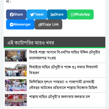
না।
Share
Tweet
Share
WhatsApp
Messenger
Copy Link
এই ক্যাটাগরির আরও খবর
দিরাই-শাল্লা আসনে বিএনপির নাছির উদ্দিন চৌধুরীর
মনোনয়নপত্র সংগ্রহ
দিরাইয়ে নাছির চৌধুরী’র পক্ষে ৩১ দফার লিফলেট
বিতরণ
ফিলিস্তিনে নৃশংস গণহত্যা ও গাজাগামী ত্রাণবাহী
নৌবহর আটকের প্রতিবাদে শাল্লায় বিক্ষোভ মিছিল
শাল্লায় নাছির চৌধুরী’র জনসভায় জনতার ঢল