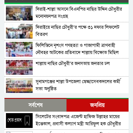
দিরাই-শাল্লা আসনে বিএনপির নাছির উদ্দিন চৌধুরীর
মনোনয়নপত্র সংগ্রহ
দিরাইয়ে নাছির চৌধুরী’র পক্ষে ৩১ দফার লিফলেট
বিতরণ
ফিলিস্তিনে নৃশংস গণহত্যা ও গাজাগামী ত্রাণবাহী
নৌবহর আটকের প্রতিবাদে শাল্লায় বিক্ষোভ মিছিল
শাল্লায় নাছির চৌধুরী’র জনসভায় জনতার ঢল
সুনামগঞ্জের শাল্লা উপজেলা স্বেচ্ছাসেবকদলের কর্মী
সভা অনুষ্ঠিত
দিরাইয়ে মাওলানা মুশতাক গাজীনগরীর হত্যার
সর্বশেষ
জনপ্রিয়
প্রতিবাদে বিক্ষোভ মিছিল ও সমাবেশ অনুষ্ঠিত
সিলেটের সংবাদপত্র এজেন্ট হাফিজ উল্লাহর মায়ের
শাল্লায় স্বেচ্চায় রক্তদানের ছোট উদ্যোগ থেকে সুদৃঢ়
ইন্তেকাল, প্রবাসী কল্যাণ মন্ত্রী আরিফুল হক চৌধুরীর
মানবিক নেটওয়ার্ক
শোক