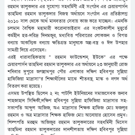
রহমান তালুকদার এর সুযোগ্য সহধর্মিণী এই সংগঠন এর চেয়ারপার্সন
তাহমিনা রহমান তালুকদার নিজস্ব অর্থায়নে সংগঠন এর প্রতিষ্ঠালগ্ন
২০১০ সাল থেকে আর্থ মানবতার সেবায় কাজ করে যাচ্ছেন। এমনকি
চলমান বৈশ্বিক মহামারী করোনাভাইরাস এর সংকটকালীন মুহূর্তে
কর্মহীন হত-দরিদ্র দিনমজুর, মধ্যবিত্ত পরিবারের লোকজন ও বিগত
বন্যায় আকস্মিক বন্যায় ক্ষতিগ্রস্ত মানুষকে অন্ন-বস্ত্র ও ঈদ উপহার
সামগ্রী দিয়ে এসেছেন।
এরই ধারাবাহিকতায় ” রহমান ফাউন্ডেশন, ইউকে” এর পক্ষে
চেয়ারপার্সন তাহমিনা রহমান তালুকদার এর অর্থায়নে ২৩ জানুয়ারী রোজ
শনিবার দুপুরে জগন্নাথপুর পৌর এলাকার দক্ষিণ হবিবপুর সুন্নিয়া
হাফিজিয়া মাদ্রাসা”র শিক্ষার্থীদের মাঝে শীতবস্ত্র, মাস্ক ও নগদ অর্থ
বিতরণ করা হয়েছে।
এসময় উপস্থিত ছিলেন ২ নং পাটলি ইউনিয়নের সমাজসেবক জনাব
শাহজাহান সিদ্দিকী,দক্ষিণ হবিবপুর সুন্নিয়া হাফিজিয়া মাদ্রাসার সহ-
সভাপতি আব্দুল আজিজ, অএ মাদ্রাসার শিক্ষক হাফিজ মোঃ ফজলুর
রহমান ও অত্র মাদ্রাসার শিক্ষক হাফিজ মোঃ আনোয়ার হোসেন প্রমুখ।
শিল্পপতি মরহুম আজিজুর রহমান তালুকদারের সহধর্মিনী মিসেস
তাহমিনা রহমান তালুকদারের দানশীলতায় দক্ষিণ হবিবপুর সুন্নিয়া