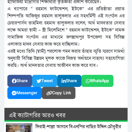
হাফিজিয়া মাদ্রাসার শিক্ষার্থীরা কৃতজ্ঞতা প্রকাশ করেছেন।
এ ব্যাপারে ” রহমান ফাউন্ডেশন, ইউকে” এর প্রতিষ্ঠাতা প্রয়াত
শিল্পপতি আজিজুর রহমান তালুকদার এর সহধর্মিণী এই সংগঠন এর
চেয়ারপার্সন তাহমিনা রহমান তালুকদার বলেন, আর্থ মানবতার সেবার
লক্ষে আমরা স্বামী – স্ত্রী মিলেমিশে ” রহমান ফাউন্ডেশন, ইউকে” নামক
সামাজিক সংগঠন এর মাধ্যমে জগন্নাথপুর উপজেলা সহ বিভিন্ন
এলাকায় মানব সেবায় কাজ করে যাচ্ছিলাম।
এরই মধ্যে তিনি (স্বামী) পরলোক গমন করায় তাঁহার স্মৃতি স্মরণে সামর্থ্য
অনুযায়ী বিভিন্ন উন্নয়ন মূলক কাজে নিজস্ব অর্থায়নে সাহায্য সহযোগিতা
করছি। আর্থ মানবতার সেবায় আজীবন কাজ করে যাব।
Share
Tweet
Share
WhatsApp
Messenger
Copy Link
এই ক্যাটাগরির আরও খবর
দিরাই-শাল্লা আসনে বিএনপির নাছির উদ্দিন চৌধুরীর