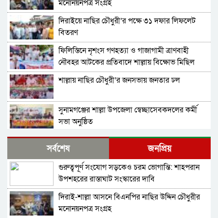
মনোনয়নপত্র সংগ্রহ
দিরাইয়ে নাছির চৌধুরী’র পক্ষে ৩১ দফার লিফলেট
বিতরণ
ফিলিস্তিনে নৃশংস গণহত্যা ও গাজাগামী ত্রাণবাহী
নৌবহর আটকের প্রতিবাদে শাল্লায় বিক্ষোভ মিছিল
শাল্লায় নাছির চৌধুরী’র জনসভায় জনতার ঢল
সুনামগঞ্জের শাল্লা উপজেলা স্বেচ্ছাসেবকদলের কর্মী
সভা অনুষ্ঠিত
দিরাইয়ে মাওলানা মুশতাক গাজীনগরীর হত্যার
সর্বশেষ
জনপ্রিয়
প্রতিবাদে বিক্ষোভ মিছিল ও সমাবেশ অনুষ্ঠিত
গুরুত্বপূর্ণ সংযোগ সড়কেও চরম ভোগান্তি: শাহপরান
শাল্লায় স্বেচ্চায় রক্তদানের ছোট উদ্যোগ থেকে সুদৃঢ়
উপশহরের রাস্তাঘাট সংস্কারের দাবি
মানবিক নেটওয়ার্ক
দিরাই-শাল্লা আসনে বিএনপির নাছির উদ্দিন চৌধুরীর
শাল্লায় বিএনপির প্রতিষ্ঠাবার্ষিকী পালিত
মনোনয়নপত্র সংগ্রহ