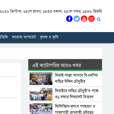
০২৬ খ্রিস্টাব্দ
,
২৪শে শ্রাবণ, ১৪৩৩ বঙ্গাব্দ
,
২৫শে সফর, ১৪৪৮ হিজরি
তিথি
করোনা আপডেট
কৃষক ও কৃষি
এই ক্যাটাগরির আরও খবর
দিরাই-শাল্লা আসনে বিএনপির
নাছির উদ্দিন চৌধুরীর
মনোনয়নপত্র সংগ্রহ
দিরাইয়ে নাছির চৌধুরী’র পক্ষে
৩১ দফার লিফলেট বিতরণ
ফিলিস্তিনে নৃশংস গণহত্যা ও
গাজাগামী ত্রাণবাহী নৌবহর