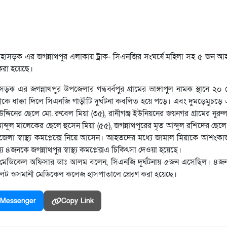
 মহাসড়ক এর জগন্নাথপুর এলাকায় ট্রাক- সিএনজির সংঘর্ষে মহিলা সহ ৫ জন 
করা হয়েছে।
হাসড়ক এর জগন্নাথপুর উপজেলার গন্ধর্ব্বপুর গ্রামের ভাঙ্গাপুল নামক স্থানে ২০ শ
াড়ীকে ধাক্কা দিলে সিএনজি গাড়ীটি দুর্ঘটনা কবলিত হয়ে পড়ে। এবং দুমড়েমুচড়
িনের ছেলে মো. রুবেল মিয়া (৩৫), রানীগঞ্জ ইউনিয়নের জয়নগর গ্রামের নুরু
আব্দুল মালেকের ছেলে হুসেন মিয়া (৫৫), জগন্নাথপুরের মৃত আব্দুল রশিদের ছেল
জেলা স্বাস্থ্য কমপ্লেক্সে নিয়ে আসেন। আহতদের মধ্যে জামাল মিয়াকে আশংকা
নকে জগন্নাথপুর স্বাস্থ্য কমপ্লেক্সএ চিকিৎসা দেওয়া হয়েছে।
তব্যরত মেডিকেল অফিসার ডাঃ আলম বলেন, সিএনজি দূর্ঘটনায় ৫জন এসেছিল। ৪জন
লেট ওসমানী মেডিকেল কলেজ হাসপাতালে প্রেরণ করা হয়েছে।
Messenger
Copy Link