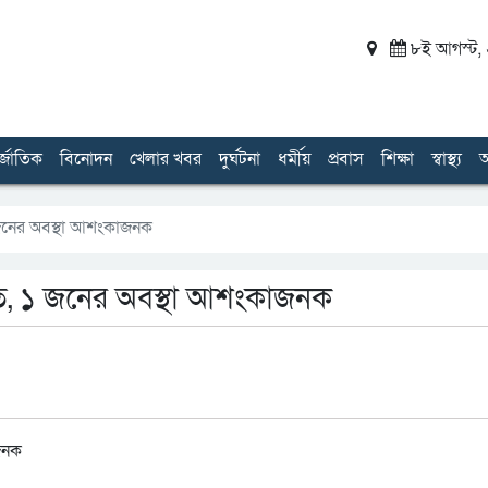
৮ই আগস্ট, ২
র্জাতিক
বিনোদন
খেলার খবর
দুর্ঘটনা
ধর্মীয়
প্রবাস
শিক্ষা
স্বাস্থ্য
অ
 জনের অবস্থা আশংকাজনক
হত, ১ জনের অবস্থা আশংকাজনক