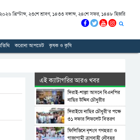
০২৬ খ্রিস্টাব্দ
,
২৩শে শ্রাবণ, ১৪৩৩ বঙ্গাব্দ
,
২৪শে সফর, ১৪৪৮ হিজরি
তিথি
করোনা আপডেট
কৃষক ও কৃষি
এই ক্যাটাগরির আরও খবর
দিরাই-শাল্লা আসনে বিএনপির
নাছির উদ্দিন চৌধুরীর
মনোনয়নপত্র সংগ্রহ
দিরাইয়ে নাছির চৌধুরী’র পক্ষে
৩১ দফার লিফলেট বিতরণ
ফিলিস্তিনে নৃশংস গণহত্যা ও
গাজাগামী ত্রাণবাহী নৌবহর