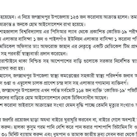
 হয়েছেন। এ নিয়ে জগন্নাথপুর উপজেলায় ১২৩ জন করোনায় আক্রান্ত হলেন। তম
 আক্রান্ত ৪ জনকে হোম আইসোলেশন রাখা হয়েছে।
লেট শাহজালাল বিশ্ববিদ্যালয় এর পিসিআর ল্যাব থেকে প্রকাশিত কোভিড-১৯ পরীক্
িয়ন এলাকার বাসিন্দা ১ জন ও পাইলগাঁও ইউনিয়ন এলাকার বাসিন্দা ১ করোনা পজ
ের মেডিকেল অফিসার ডাঃ আফরোজ জাহান এর নেতৃত্বে একটি মেডিকেল টিম প্রাথ
রবর্তী স্বাস্থ্যবার্তা প্রদান করেছেন।
ন্টাইনে থাকা নিশ্চিত সহ আশেপাশের বাড়ি গুলোকে সরকার নির্দেশিত স্বাস্থ
ঘোষণা করা হয়।
জগন্নাথপুর উপজেলা স্বাস্থ্য কমপ্লেক্সের সহকারী স্বাস্থ্য পরিদর্শক জনাব 
ুপ্তা ও এম্বুলেন্স চালক প্রাণেশ চন্দ্র দাস সহ এলাকার গণ্যমান্য ব্যক্তিবর্গ।
লেন, জগন্নাথপুর উপজেলায় এখন পর্যন্ত সর্বমোট ১১৪ জন ব্যক্তি ‘কোভিড-১৯’ পজ
 জন নিজেদের বাড়িতে হোম আইসোলেশনে থেকে চিকিৎসাধীন আছেন।
করোনা ভাইরাসে আক্রান্তের সংখ্যা যেমন বৃদ্ধি পাচ্ছে তেমনি মৃত্যুর সংখ্
করে জরুরি প্রয়োজন ছাড়া অযথা বাইরে ঘুরাঘুরি করবেন না, বাইরে গেলে অবশ্যই ম
্কার করুন। হালকা কুসুম গরম পানি বেশি করে পান করার পাশাপাশি ভিটামিন সি ও
 ৩০ মিনিট ব্যায়াম করুন এবং ধুমপান ও তামাক জাতীয় দ্রব্য সেবন করা থেকে 