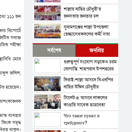
আটকের প্রতিবাদে শাল্লায়
শাল্লায় নাছির চৌধুরী’র
বিক্ষোভ মিছিল
জনসভায় জনতার ঢল
ধ্যে ১১১ জন
সুনামগঞ্জের শাল্লা উপজেলা
ষার রিপোর্টে
স্বেচ্ছাসেবকদলের কর্মী সভা
িটিভ সনাক্ত
অনুষ্ঠিত
মিক পরীক্ষা
দিরাইয়ে মাওলানা মুশতাক
সর্বশেষ
জনপ্রিয়
গাজীনগরীর হত্যার প্রতিবাদে
্যবিধি মেনে
বিক্ষোভ মিছিল ও সমাবেশ
গুরুত্বপূর্ণ সংযোগ সড়কেও চরম
শাল্লায় স্বেচ্চায় রক্তদানের ছোট
অনুষ্ঠিত
ভোগান্তি: শাহপরান উপশহরের
উদ্যোগ থেকে সুদৃঢ় মানবিক
আব্দুল জলিল,
রাস্তাঘাট সংস্কারের দাবি
নেটওয়ার্ক
দিরাই-শাল্লা আসনে বিএনপির
শাল্লায় বিএনপির প্রতিষ্ঠাবার্ষিকী
নাছির উদ্দিন চৌধুরীর
িটিভ হয়েছেন।
পালিত
মনোনয়নপত্র সংগ্রহ
সিলেট-৪ আসনে লাঙ্গলের
নাশকতার মামলায় বিএনপির
যাও আশংকাজনক
কাণ্ডারি সাবেক ছাত্রনেতা
৫২ নেতাকর্মী আসামি,বিএনপি
মুজিবুর রহমান ডালিম
সেক্রেটারী প্রার্থী সহোদর
াস্ক ব্যবহার
Что такое пункт в
তাহিরপুরে ব্যবসায়ীর বিরুদ্ধে
আ,লীগ নেতা ওই মামলার প্রধান
 জিংক সমৃদ্ধ
трейдинге?
মিথ্যা মামলা প্রতিকার চেয়ে
সাক্ষী!
বিরত থাকুন।
সংবাদ সম্মেলন