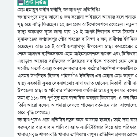
মোঃ হুমায়ূন কবীর ফরীদি, জগন্নাথপুর প্রতিনিধিঃ
জগন্নাথপুরে নতুন আরো ৪ জন করোনা ভাইরাসে আক্রান্ত বলে শনাক্ত
সুস্থ হয়ে বাড়ি ফিরছেন। ১২ জন হোম আইসোলেশনে রয়েছেন। নতুন
স্বাস্থ্য কমপ্লেক্স সূত্রে জানা যায়, ১২ ই আগষ্ট দিবাগত রাতে সি
সুনামগঞ্জের জগন্নাথপুর পৌর শহরের বাসিন্দা ২ জন, রানীগঞ্জ ইউন
হয়েছেন। আজ ১৩ ই আগষ্ট জগন্নাথপুর উপজেলা স্বাস্থ্য কমপ্লেক্স
শেষে আক্রান্ত ব্যক্তিদেরকে হোম আইসোলেশনে রাখেন এবং চিকিৎসা সহ প
এছাড়াও আক্রান্ত ব্যক্তিদের পরিবারের সবাইকে শতভাগ হোম কোয়ারা
সর্বোচ্চ সতর্ক অবস্থা অবলম্বন করার জন্য কঠোর নির্দেশনা লকডাউন 
এসময় উপস্হিত ছিলেন পাইলগাঁও ইউনিয়ন এর মেম্বার মোঃ আবুল হোসেন, 
স্বাস্থ্য সহকারী সুমন্ত দেবনাথ,মোঃ সাখাওয়াত হোসেন, মিতালী রাণী দাস গ
উপজেলা স্বাস্থ্য ও পরিবার পরিকল্পনা কর্মকর্তা ডা.মধু সুধন ধর ব
তমধ্যে ১১০ জন পূর্ণ সুস্থ হয়ে স্বাভাবিক অবস্থায় ফিরেছেন। ৪
তিনি আরো বলেন, আপনারা দেখতে পাচ্ছেন বর্তমানে সারা বাংলাদেশে 
হারে বৃদ্ধি পেয়েছে।
জগন্নাথপুরেও প্রায় প্রতিদিন নতুন করে আক্রান্ত হচ্ছেন। তাই দয়া 
করুন,বার বার সাবান পানি বা হ্যান্ড স্যানিটাইজার দিয়ে হাত পরিস
খাবার,সবুজ শাকসবজি খাবার তালিকায় রাখুন। প্রতিদিন হালকা রোদে