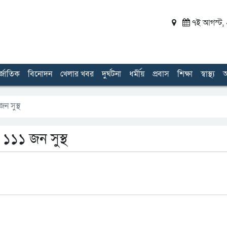
৭ই আগস্ট, ২
র্জাতিক
বিনোদন
খেলার খবর
দুর্ঘটনা
ধর্মীয়
প্রবাস
শিক্ষা
স্বাস্থ্য
অ
ন সুস্থ
১১১ জন সুস্থ