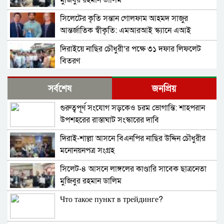
মুজিবুর রহমান ডালিম
সিলেটের কৃতি সন্তান গোলফাম আহমদ সাজুর
আন্তর্জাতিক স্বীকৃতি: এমআরআই স্ক্যানে এআই
প্রয়োগে পিএইচডি অর্জন
দিরাইয়ে নাছির চৌধুরী’র পক্ষে ৩১ দফার লিফলেট
বিতরণ
কোম্পানীগঞ্জে বিএনপির ‘রাষ্ট্র কাঠামো মেরামত’ ৩১
সর্বশেষ
জনপ্রিয়
দফার লিফলেট বিতরণ ও গণসংযোগ
গুরুত্বপূর্ণ সংযোগ সড়কেও চরম ভোগান্তি: শাহপরান
জকিগঞ্জে আইনের তোয়াক্কা নেই! খাসজমি দখল করে
উপশহরের রাস্তাঘাট সংস্কারের দাবি
নির্বিঘ্নে ভবন বানাচ্ছেন সোনাসার বাজার কমিটির নেতা
আলাউদ্দিন আলাই
দিরাই-শাল্লা আসনে বিএনপির নাছির উদ্দিন চৌধুরীর
বন্ধ থাকবে সিলেটের ৭টি এলাকায় দীর্ঘ ৯ ঘণ্টা বিদ্যুৎ
মনোনয়নপত্র সংগ্রহ
সিলেট-৪ আসনে লাঙ্গলের কাণ্ডারি সাবেক ছাত্রনেতা
নিরাপত্তাহীনতায় লাভলুর পরিবার: সিলেটে সশস্ত্র
মুজিবুর রহমান ডালিম
হামলায়, লুন্ঠিত অর্থ-স্বর্ণ
Что такое пункт в трейдинге?
জলবায়ূ পরিবর্তনে হুমকির মুখে সিলেট