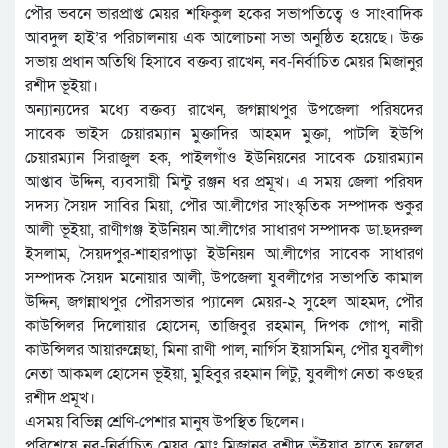
পৌর ভবনে ভারপ্রাপ্ত মেয়র শফিকুল হকের সভাপতিত্বে ও সাংবাদিক
আবদুল হাই’র পরিচালনায় এক আলোচনা সভা অনুষ্ঠিত হয়েছে। উক্ত
সভায় প্রধান অতিথি হিসাবে বক্তব্য রাখেন, নব-নির্বাচিত মেয়র মিজানুর
রশীদ ভূইয়া।
অন্যান্যদের মধ্যে বক্তব্য রাখেন, জগন্নাথপুর উপজেলা পরিষদের
সাবেক ভাইস চেয়ারম্যান মুক্তাদির আহমদ মুক্তা, পাটলি ইউপি
চেয়ারম্যান সিরাজুল হক, পাইলগাঁও ইউনিয়নের সাবেক চেয়ারম্যান
আপ্তাব উদ্দিন, ব্যবসায়ী মিন্টু রঞ্জন ধর প্রমূখ। এ সময় জেলা পরিষদ
সদস্য সৈয়দ সাবির মিয়া, পৌর আ.লীগের সাংস্কৃতিক সম্পাদক শুকুর
আলী ভূইয়া, রাণীগঞ্জ ইউনিয়ন আ.লীগের সাধারণ সম্পাদক ডা.ছদরুল
ইসলাম, সৈয়দপুর-শাহারপাড়া ইউনিয়ন আ.লীগের সাবেক সাধারণ
সম্পাদক সৈয়দ মনোয়ার আলী, উপজেলা যুবলীগের সভাপতি কামাল
উদ্দিন, জগন্নাথপুর পৌরসভার প্যানেল মেয়র-২ সুহেল আহমদ, পৌর
কাউন্সিলর দিলোয়ার হোসেন, তাজিবুর রহমান, দিপক গোপ, নারী
কাউন্সিলর আয়ারুন্নেছা, মিনা রাণী পাল, নার্গিস ইয়াসমিন, পৌর যুবলীগ
নেতা আকমল হোসেন ভূইয়া, মুহিবুর রহমান লিটু, যুবলীগ নেতা কওছর
রশীদ প্রমূখ।
এসময় বিভিন্ন শ্রেণি-পেশার মানুষ উপস্থিত ছিলেন।
পরিশেষে নব-নির্বাচিত মেয়র মোঃ মিজানুর রশীদ ভূঁইয়ার হাতে ফুলের