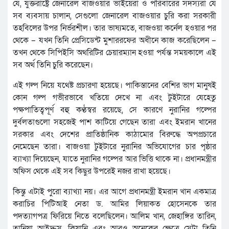
যে, যুক্তরাষ্ট্রে জেনারেল বাজওয়ার ভাইয়েরা ও পরিবারের সদস্যরা যে
সব ব্যবসায় চালান, সেগুলো জেনারেল বাজওয়ার চুরি করা সরকারী
তহবিলের উপর নির্ভরশীল। তার ভাষ্যমতে, বাজওয়া কর্নেল হওয়ার পর
থেকে – যখন তিনি প্রেসিডেন্ট মুশাররফের অধীনে কাজ করেছিলেন –
তখন থেকে সিপিইসি অথরিটির চেয়ারম্যান হওয়া পর্যন্ত সময়কালে এই
সব অর্থ তিনি চুরি করেছেন।
এই গল্প নিয়ে যথেষ্ট প্রচারণা হয়েছে। পাকিস্তানের বেশির ভাগ মানুষই
কোন গল্প গভীরভাবে খতিয়ে দেখে না এবং টুইটারে যেহেতু
পক্ষপাতিত্বপূর্ণ বহু কণ্ঠস্বর রয়েছে, সে কারণে নুরানির গল্পের
দুর্বলতাগুলো সহজেই পাশ কাটিয়ে গেছেন তারা এবং ইমরান খানের
সরকার এবং দেশের প্রাতিষ্ঠানিক কাঠামোর বিরুদ্ধে অপপ্রচারে
নেমেছেন তারা। বাজওয়া টুইটারে নুরানির অভিযোগের চার পৃষ্ঠার
ব্যাখ্যা দিয়েছেন, যাতে নুরানির গল্পের আর ভিত্তি থাকে না। প্রধানমন্ত্রীর
অফিস থেকে এই সব কিছুর উপরেই নজর রাখা হয়েছে।
কিন্তু এটাই পুরো ব্যাখ্যা নয়। এর আগে প্রধানমন্ত্রী ইমরান খান একমাত্র
করাচির পিটিআই নেতা ড. আমির লিয়াকত হোসেনকে তার
পদত্যাগপত্র ফিরিয়ে নিতে বলেছিলেন। আলিম খান, জেহাঙ্গির তারিন,
তানিয়া আইদ্রুস, কিয়ানি এবং আরও অনেকের ক্ষেত্রে সেটা তিনি