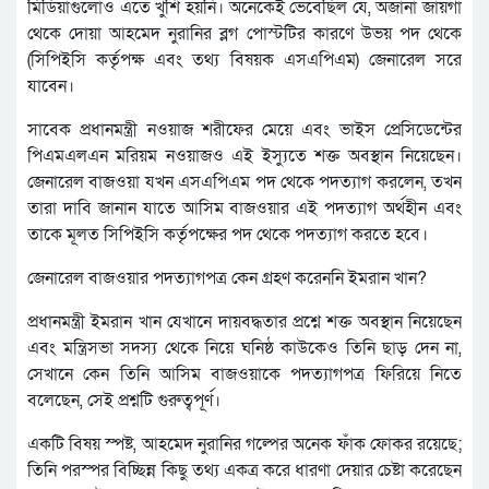
মিডিয়াগুলোও এতে খুশি হয়নি। অনেকেই ভেবেছিল যে, অজানা জায়গা
থেকে দোয়া আহমেদ নুরানির ব্লগ পোস্টটির কারণে উভয় পদ থেকে
(সিপিইসি কর্তৃপক্ষ এবং তথ্য বিষয়ক এসএপিএম) জেনারেল সরে
যাবেন।
সাবেক প্রধানমন্ত্রী নওয়াজ শরীফের মেয়ে এবং ভাইস প্রেসিডেন্টের
পিএমএলএন মরিয়ম নওয়াজও এই ইস্যুতে শক্ত অবস্থান নিয়েছেন।
জেনারেল বাজওয়া যখন এসএপিএম পদ থেকে পদত্যাগ করলেন, তখন
তারা দাবি জানান যাতে আসিম বাজওয়ার এই পদত্যাগ অর্থহীন এবং
তাকে মূলত সিপিইসি কর্তৃপক্ষের পদ থেকে পদত্যাগ করতে হবে।
জেনারেল বাজওয়ার পদত্যাগপত্র কেন গ্রহণ করেননি ইমরান খান?
প্রধানমন্ত্রী ইমরান খান যেখানে দায়বদ্ধতার প্রশ্নে শক্ত অবস্থান নিয়েছেন
এবং মন্ত্রিসভা সদস্য থেকে নিয়ে ঘনিষ্ঠ কাউকেও তিনি ছাড় দেন না,
সেখানে কেন তিনি আসিম বাজওয়াকে পদত্যাগপত্র ফিরিয়ে নিতে
বলেছেন, সেই প্রশ্নটি গুরুত্বপূর্ণ।
একটি বিষয় স্পষ্ট, আহমেদ নুরানির গল্পের অনেক ফাঁক ফোকর রয়েছে;
তিনি পরস্পর বিচ্ছিন্ন কিছু তথ্য একত্র করে ধারণা দেয়ার চেষ্টা করেছেন