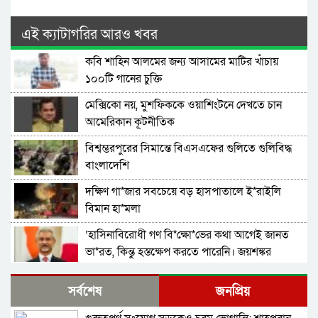
এই ক্যাটাগরির আরও খবর
কবি শাহিন আলমের জন্য আসামের মাটির খাঁচায়
১০০টি গানের চুক্তি
মেক্সিকো নয়, মুশফিককে ওয়াশিংটনে দেখতে চান
আমেরিকান কূটনীতিক
বিশ্বম্ভরপুরের সিমান্তে বিএসএফের গুলিতে গুলিবিদ্ধ
বাংলাদেশি
দক্ষিণ গা*জার সবচেয়ে বড় হাসপাতালে ই*রাইলি
বিমান হা*মলা
‘হাসিনাবিরোধী গণ বি*ক্ষো*ভের কথা আগেই জানত
ভা*রত, কিন্তু হস্তক্ষেপ করতে পারেনি। জয়শঙ্কর
গাজায় ইসরাইলি বর্বরতায় ক্ষুব্ধ জাতিসংঘ মহাসচিব
সর্বশেষ
জনপ্রিয়