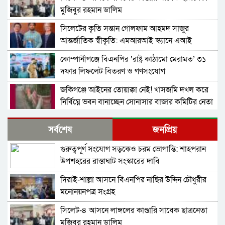
মুজিবুর রহমান ডালিম
সিলেটের কৃতি সন্তান গোলফাম আহমদ সাজুর
আন্তর্জাতিক স্বীকৃতি: এমআরআই স্ক্যানে এআই
প্রয়োগে পিএইচডি অর্জন
কোম্পানীগঞ্জে বিএনপির ‘রাষ্ট্র কাঠামো মেরামত’ ৩১
দফার লিফলেট বিতরণ ও গণসংযোগ
জকিগঞ্জে আইনের তোয়াক্কা নেই! খাসজমি দখল করে
নির্বিঘ্নে ভবন বানাচ্ছেন সোনাসার বাজার কমিটির নেতা
আলাউদ্দিন আলাই
বন্ধ থাকবে সিলেটের ৭টি এলাকায় দীর্ঘ ৯ ঘণ্টা বিদ্যুৎ
সর্বশেষ
জনপ্রিয়
গুরুত্বপূর্ণ সংযোগ সড়কেও চরম ভোগান্তি: শাহপরান
নিরাপত্তাহীনতায় লাভলুর পরিবার: সিলেটে সশস্ত্র
উপশহরের রাস্তাঘাট সংস্কারের দাবি
হামলায়, লুন্ঠিত অর্থ-স্বর্ণ
দিরাই-শাল্লা আসনে বিএনপির নাছির উদ্দিন চৌধুরীর
ন্যাব নেতৃবৃন্দের ওসমানী মেডিক্যাল কলেজ এর
মনোনয়নপত্র সংগ্রহ
নবনিযুক্ত সহকারী পরিচালকের সাথে শুভেচ্ছা বিনিময়
সিলেট-৪ আসনে লাঙ্গলের কাণ্ডারি সাবেক ছাত্রনেতা
জৈন্তাপুরে অবৈধভাবে ভারতে অনুপ্রবেশের চেষ্টা |
মুজিবুর রহমান ডালিম
বিজিবির হাতে আটক -৫