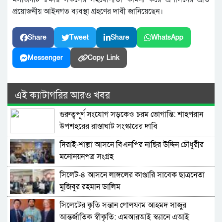
প্রয়োজনীয় আইনগত ব্যবস্থা গ্রহণের দাবী জানিয়েছেন।
Share
Tweet
Share
WhatsApp
Messenger
Copy Link
এই ক্যাটাগরির আরও খবর
গুরুত্বপূর্ণ সংযোগ সড়কেও চরম ভোগান্তি: শাহপরান
উপশহরের রাস্তাঘাট সংস্কারের দাবি
দিরাই-শাল্লা আসনে বিএনপির নাছির উদ্দিন চৌধুরীর
মনোনয়নপত্র সংগ্রহ
সিলেট-৪ আসনে লাঙ্গলের কাণ্ডারি সাবেক ছাত্রনেতা
মুজিবুর রহমান ডালিম
সিলেটের কৃতি সন্তান গোলফাম আহমদ সাজুর
আন্তর্জাতিক স্বীকৃতি: এমআরআই স্ক্যানে এআই