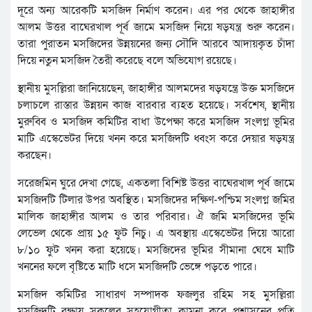
দূরে অন্য আরেকটি মসজিদ নির্মাণ করেন। এর পর থেকে জাহাঙ্গীর
আলম উত্তর বাঘেরখাল পূর্ব জামে মসজিদ নিয়ে ষড়যন্ত্র শুরু করেন।
তারা পুরাতন মসজিদের উন্নয়নের জন্য সৌদি আরবে আদায়কৃত চাঁদা
দিয়ে নতুন মসজিদ তৈরী করেছে বলে অভিযোগ রয়েছে।
স্থানীয় মুসল্লিরা জানিয়েছেন, জাহাঙ্গীর আলমদের ষড়যন্ত্রে উক্ত মসজিদে
চলাচলে রাস্তার উন্নয়ন কাজ বারবার ব্যহত হয়েছে। সর্বশেষ, স্থানীয়
মুরুব্বি ও মসজিদ কমিটির বাধা উপেক্ষা করে মসজিদ সংলগ্ন ভূমির
মাটি এস্কেভেটর দিয়ে খনন করে মসজিদটি ধ্বংস করে দেয়ার ষড়যন্ত্র
করছেন।
সরেজমিন ঘুরে দেখা গেছে, একতলা বিশিষ্ট উত্তর বাঘেরখাল পূর্ব জামে
মসজিদটি টিলার উপর অবস্থিত। মসজিদের দক্ষিণ-পশ্চিম সংলগ্ন জমির
মালিক জাহাঙ্গীর আলম ও তার পরিবার। ঐ জমি মসজিদের ভূমি
লেভেল থেকে প্রায় ১৫ ফুট নিচু। এ অবস্থায় এস্কেভেটর দিয়ে আরো
৮/১০ ফুট খনন করা হয়েছে। মসজিদের ভূমির সীমানা ঘেষে মাটি
খননের ফলে বৃষ্টিতে মাটি ধসে মসজিদটি ভেঙ্গে পড়তে পারে।
মসজিদ কমিটির সাধারণ সম্পাদক ফজলুর রহিম সহ মুসল্লিরা
মসজিদটি রক্ষায় সকলের সহযোগীতা কামনা করে প্রশাসনের প্রতি