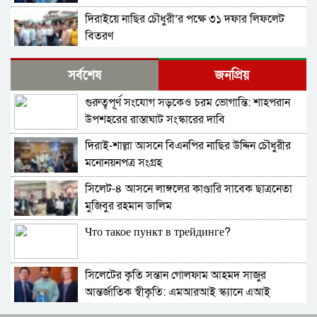
প্রয়োগে পিএইচডি অর্জন
দিরাইয়ে নাছির চৌধুরী’র পক্ষে ৩১ দফার লিফলেট
বিতরণ
কোম্পানীগঞ্জে বিএনপির ‘রাষ্ট্র কাঠামো মেরামত’ ৩১
সর্বশেষ
জনপ্রিয়
দফার লিফলেট বিতরণ ও গণসংযোগ
গুরুত্বপূর্ণ সংযোগ সড়কেও চরম ভোগান্তি: শাহপরান
জকিগঞ্জে আইনের তোয়াক্কা নেই! খাসজমি দখল করে
উপশহরের রাস্তাঘাট সংস্কারের দাবি
নির্বিঘ্নে ভবন বানাচ্ছেন সোনাসার বাজার কমিটির নেতা
আলাউদ্দিন আলাই
দিরাই-শাল্লা আসনে বিএনপির নাছির উদ্দিন চৌধুরীর
বন্ধ থাকবে সিলেটের ৭টি এলাকায় দীর্ঘ ৯ ঘণ্টা বিদ্যুৎ
মনোনয়নপত্র সংগ্রহ
সিলেট-৪ আসনে লাঙ্গলের কাণ্ডারি সাবেক ছাত্রনেতা
নিরাপত্তাহীনতায় লাভলুর পরিবার: সিলেটে সশস্ত্র
মুজিবুর রহমান ডালিম
হামলায়, লুন্ঠিত অর্থ-স্বর্ণ
Что такое пункт в трейдинге?
জলবায়ূ পরিবর্তনে হুমকির মুখে সিলেট
সিলেটের কৃতি সন্তান গোলফাম আহমদ সাজুর
বৈশ্বিক জলবায়ু পরিবর্তনের বিরূপ প্রভাব-আমাদের
আন্তর্জাতিক স্বীকৃতি: এমআরআই স্ক্যানে এআই
করণীয়
প্রয়োগে পিএইচডি অর্জন