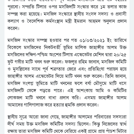
পুরনো। সম্প্রতি টিলার ওপর মসজিদটি সংস্কার করে ১ম তলার কাজ
সম্পন্ন করা হয়েছে। মসজিদ সংস্কারে স্থানীয় সংসদ সদস্য ও প্রবাসী
কল্যাণ ও বৈদেশিক কর্মসংস্থান মন্ত্রী ইমরান আহমদ অনুদান প্রদান
করেন।
মসজিদ সংস্কার সম্পন্ন হওয়ার পর গত ০১/০৩/২০২১ ইং তারিখে
বিকেলে মসজিদের নিকটবর্তী ভূমির মালিক জাহাঙ্গীর আলম উক্ত
মসজিদের দক্ষিণ-পশ্চিম অংশের টিলায় এস্কেভেটর মেশিন দ্বারা ২০/২৫
ফুট গভীর মাটি খনন শুরু করেন। ফজলুর রহিম জানান, মসজিদ কমিটি
ও মুসল্লিদের সাথে পূর্ব শত্রুতার জেরে এবং প্রতিহিংষা পরায়ন হয়ে
জাহাঙ্গীর আলম এস্কেভেটর দিয়ে মাটি খনন শুরু করেন। তিনি জানান,
মসজিদ সংলগ্ন ভূমিতে মাটি খননের ফলে বর্ষা মৌসুমে মাটি ধসে
মসজিদটি ভেঙ্গে পড়তে পারে। এই আশংকায় আমি ও কমিটির
লোকজন মাটি খননে বাধা প্রদান করি। এসময় জাহাঙ্গীর আলম
আমাদের গালিগালাজ করে হত্যার হুমকি প্রদান করেন।
স্থানীয় সূত্রে আরো জানা গেছে, জাহাঙ্গীর আলমের পরিবারের সদস্যরা
দীর্ঘ সময় উক্ত মসজিদ কমিটির সদস্য ছিলেন। কিন্তু নিজেদের স্বার্থ
রক্ষায় তারা মসজিদ কমিটি থেকে বেরিয়ে একই গ্রামে প্রায় পাঁচশ মিটার