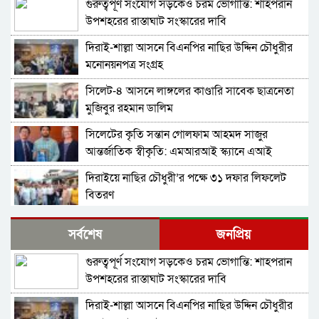
গুরুত্বপূর্ণ সংযোগ সড়কেও চরম ভোগান্তি: শাহপরান
উপশহরের রাস্তাঘাট সংস্কারের দাবি
দিরাই-শাল্লা আসনে বিএনপির নাছির উদ্দিন চৌধুরীর
মনোনয়নপত্র সংগ্রহ
সিলেট-৪ আসনে লাঙ্গলের কাণ্ডারি সাবেক ছাত্রনেতা
মুজিবুর রহমান ডালিম
সিলেটের কৃতি সন্তান গোলফাম আহমদ সাজুর
আন্তর্জাতিক স্বীকৃতি: এমআরআই স্ক্যানে এআই
প্রয়োগে পিএইচডি অর্জন
দিরাইয়ে নাছির চৌধুরী’র পক্ষে ৩১ দফার লিফলেট
বিতরণ
কোম্পানীগঞ্জে বিএনপির ‘রাষ্ট্র কাঠামো মেরামত’ ৩১
সর্বশেষ
জনপ্রিয়
দফার লিফলেট বিতরণ ও গণসংযোগ
গুরুত্বপূর্ণ সংযোগ সড়কেও চরম ভোগান্তি: শাহপরান
জকিগঞ্জে আইনের তোয়াক্কা নেই! খাসজমি দখল করে
উপশহরের রাস্তাঘাট সংস্কারের দাবি
নির্বিঘ্নে ভবন বানাচ্ছেন সোনাসার বাজার কমিটির নেতা
আলাউদ্দিন আলাই
দিরাই-শাল্লা আসনে বিএনপির নাছির উদ্দিন চৌধুরীর
বন্ধ থাকবে সিলেটের ৭টি এলাকায় দীর্ঘ ৯ ঘণ্টা বিদ্যুৎ