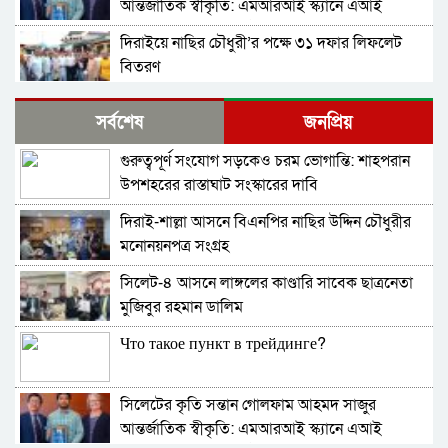
আন্তর্জাতিক স্বীকৃতি: এমআরআই স্ক্যানে এআই
প্রয়োগে পিএইচডি অর্জন
দিরাইয়ে নাছির চৌধুরী’র পক্ষে ৩১ দফার লিফলেট
বিতরণ
কোম্পানীগঞ্জে বিএনপির ‘রাষ্ট্র কাঠামো মেরামত’ ৩১
সর্বশেষ
জনপ্রিয়
দফার লিফলেট বিতরণ ও গণসংযোগ
গুরুত্বপূর্ণ সংযোগ সড়কেও চরম ভোগান্তি: শাহপরান
জকিগঞ্জে আইনের তোয়াক্কা নেই! খাসজমি দখল করে
উপশহরের রাস্তাঘাট সংস্কারের দাবি
নির্বিঘ্নে ভবন বানাচ্ছেন সোনাসার বাজার কমিটির নেতা
আলাউদ্দিন আলাই
দিরাই-শাল্লা আসনে বিএনপির নাছির উদ্দিন চৌধুরীর
বন্ধ থাকবে সিলেটের ৭টি এলাকায় দীর্ঘ ৯ ঘণ্টা বিদ্যুৎ
মনোনয়নপত্র সংগ্রহ
সিলেট-৪ আসনে লাঙ্গলের কাণ্ডারি সাবেক ছাত্রনেতা
নিরাপত্তাহীনতায় লাভলুর পরিবার: সিলেটে সশস্ত্র
মুজিবুর রহমান ডালিম
হামলায়, লুন্ঠিত অর্থ-স্বর্ণ
Что такое пункт в трейдинге?
জলবায়ূ পরিবর্তনে হুমকির মুখে সিলেট
সিলেটের কৃতি সন্তান গোলফাম আহমদ সাজুর
বৈশ্বিক জলবায়ু পরিবর্তনের বিরূপ প্রভাব-আমাদের
আন্তর্জাতিক স্বীকৃতি: এমআরআই স্ক্যানে এআই
করণীয়