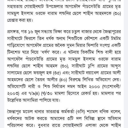
সহায়তায় গোয়াইনঘাট উপজেলার আগফৌদ পাঁচসেউতি গ্রামের মৃত
সামছুল ইসলাম ওরফে বারাম লন্ডনির ছেলে শাহীন আহমদকে (৩০)
গ্রেপ্তার করা হয়।
প্রসঙ্গত, গত ১৬ জুন সন্ধ্যায় ভিক্ষা করে চতুল বাজার থেকে জৈন্তাপুরের
সারীঘাটে ফিরলে তিন ধর্ষক অনাথ শিশুটিকে কৌশলে একটি টমটম
গাড়িযোগে আগফৌদ গ্রামের জনৈক সুমন মিয়ার ফিশারি সংলগ্ন একটি
টিনশেড ঘরে নিয়ে ‘ধর্ষণ’ করে। এ ঘটনায় ভিকটিম শিশু বাদী হয়ে
আগফৌদ পাঁচসেউতি গ্রামের মৃত সামছুল ইসলাম ওরফে বারাম
লন্ডনির ছেলে শাহীন আহমদ (৩০), সারীঘাট ঢুপি গ্রামের আব্দুস
সালামের ছেলে ফয়জুল হক (৩৫) এবং সারীঘাট নয়াখেল গ্রামের আলী
আহমদের ছেলে তৈয়ব আলীর (৪০) বিরুদ্ধে লিখিত অভিযোগ দেয়।
অভিযোগটি নারী ও শিশু নির্যাতন দমন আইন ২০০০ (সংশোধনী/
২০০৩) এর ৭/৯(৪) (খ)/৩০ মামলা হিসেবে রেকর্ড হয়। মামলার পর
উল্লেখিত আসামিরা পালিয়ে যায়।
জৈন্তাপুর মডেল থানার ভারপ্রাপ্ত কর্মকর্তা (ওসি) শ্যামল বণিক বলেন,
ধর্ষকদের আটক করতে আমাদের ৩টি দল বিভিন্ন স্থানে অভিযান
পরিচালনা করে। বুধবার রাতে গোয়াইনঘাট এলাকা থেকে শাহীন