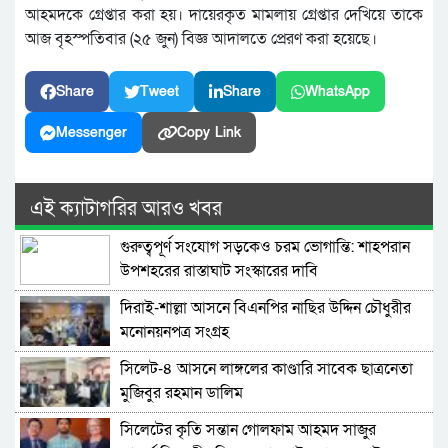
আহমদকে গ্রেপ্তার করা হয়। দায়েরকৃত মামলায় গ্রেপ্তার দেখিয়ে তাকে
আজ বৃহস্পতিবার (২৫ জুন) বিজ্ঞ আদালতে প্রেরণ করা হয়েছে।
Share
Tweet
Share
WhatsApp
Messenger
Copy Link
এই ক্যাটাগরির আরও খবর
গুরুত্বপূর্ণ সংযোগ সড়কেও চরম ভোগান্তি: শাহপরান
উপশহরের রাস্তাঘাট সংস্কারের দাবি
দিরাই-শাল্লা আসনে বিএনপির নাছির উদ্দিন চৌধুরীর
মনোনয়নপত্র সংগ্রহ
সিলেট-৪ আসনে লাঙ্গলের কাণ্ডারি সাবেক ছাত্রনেতা
মুজিবুর রহমান ডালিম
সিলেটের কৃতি সন্তান গোলফাম আহমদ সাজুর