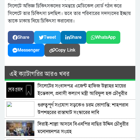
সিলেটে অভিজ্ঞ চিকিৎসকদের সমন্বয়ে মেডিকেল বোর্ড গঠন করে
সিলেটে তার চিকিৎসা চলছিল। তবে তার পরিবারের সদস্যদের ইচ্ছায়
তাকে ঢাকায় নিয়ে চিকিৎসা করানোর।
Share
Tweet
Share
WhatsApp
Messenger
Copy Link
এই ক্যাটাগরির আরও খবর
সিলেটের সংবাদপত্র এজেন্ট হাফিজ উল্লাহর মায়ের
ইন্তেকাল, প্রবাসী কল্যাণ মন্ত্রী আরিফুল হক চৌধুরীর
শোক
গুরুত্বপূর্ণ সংযোগ সড়কেও চরম ভোগান্তি: শাহপরান
উপশহরের রাস্তাঘাট সংস্কারের দাবি
দিরাই-শাল্লা আসনে বিএনপির নাছির উদ্দিন চৌধুরীর
মনোনয়নপত্র সংগ্রহ