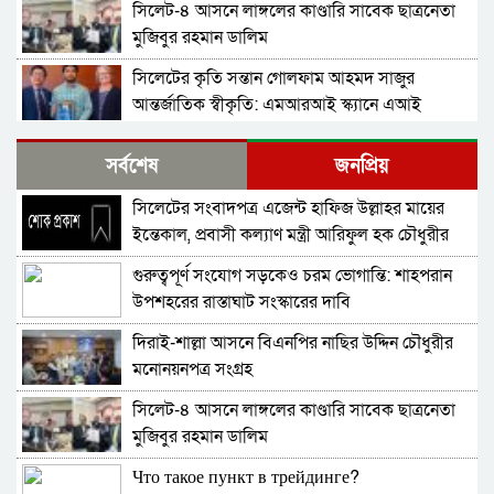
সিলেট-৪ আসনে লাঙ্গলের কাণ্ডারি সাবেক ছাত্রনেতা
মুজিবুর রহমান ডালিম
সিলেটের কৃতি সন্তান গোলফাম আহমদ সাজুর
আন্তর্জাতিক স্বীকৃতি: এমআরআই স্ক্যানে এআই
প্রয়োগে পিএইচডি অর্জন
দিরাইয়ে নাছির চৌধুরী’র পক্ষে ৩১ দফার লিফলেট
সর্বশেষ
জনপ্রিয়
বিতরণ
সিলেটের সংবাদপত্র এজেন্ট হাফিজ উল্লাহর মায়ের
কোম্পানীগঞ্জে বিএনপির ‘রাষ্ট্র কাঠামো মেরামত’ ৩১
ইন্তেকাল, প্রবাসী কল্যাণ মন্ত্রী আরিফুল হক চৌধুরীর
দফার লিফলেট বিতরণ ও গণসংযোগ
শোক
গুরুত্বপূর্ণ সংযোগ সড়কেও চরম ভোগান্তি: শাহপরান
জকিগঞ্জে আইনের তোয়াক্কা নেই! খাসজমি দখল করে
উপশহরের রাস্তাঘাট সংস্কারের দাবি
নির্বিঘ্নে ভবন বানাচ্ছেন সোনাসার বাজার কমিটির নেতা
আলাউদ্দিন আলাই
দিরাই-শাল্লা আসনে বিএনপির নাছির উদ্দিন চৌধুরীর
বন্ধ থাকবে সিলেটের ৭টি এলাকায় দীর্ঘ ৯ ঘণ্টা বিদ্যুৎ
মনোনয়নপত্র সংগ্রহ
সিলেট-৪ আসনে লাঙ্গলের কাণ্ডারি সাবেক ছাত্রনেতা
নিরাপত্তাহীনতায় লাভলুর পরিবার: সিলেটে সশস্ত্র
মুজিবুর রহমান ডালিম
হামলায়, লুন্ঠিত অর্থ-স্বর্ণ
Что такое пункт в трейдинге?
জলবায়ূ পরিবর্তনে হুমকির মুখে সিলেট