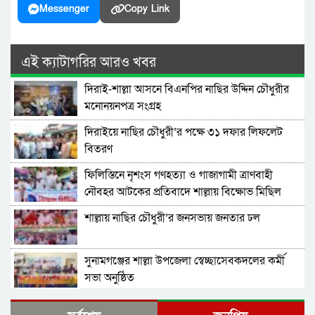
Messenger
Copy Link
এই ক্যাটাগরির আরও খবর
দিরাই-শাল্লা আসনে বিএনপির নাছির উদ্দিন চৌধুরীর
মনোনয়নপত্র সংগ্রহ
দিরাইয়ে নাছির চৌধুরী’র পক্ষে ৩১ দফার লিফলেট
বিতরণ
ফিলিস্তিনে নৃশংস গণহত্যা ও গাজাগামী ত্রাণবাহী
নৌবহর আটকের প্রতিবাদে শাল্লায় বিক্ষোভ মিছিল
শাল্লায় নাছির চৌধুরী’র জনসভায় জনতার ঢল
সুনামগঞ্জের শাল্লা উপজেলা স্বেচ্ছাসেবকদলের কর্মী
সভা অনুষ্ঠিত
দিরাইয়ে মাওলানা মুশতাক গাজীনগরীর হত্যার