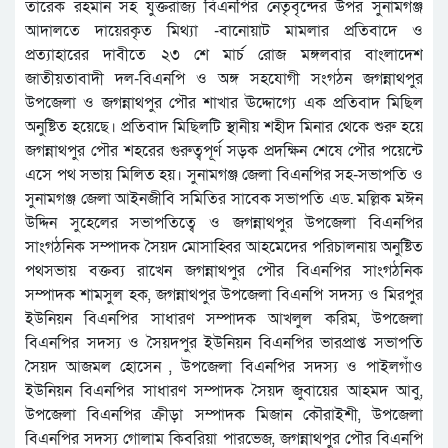
তারেক রহমান সহ যুক্তরাজ্য বিএনপির নেতৃবৃন্দের উপর সুনামগঞ্জ
আদালতে দায়েরকৃত মিথ্যা -বানোয়াট মামলার প্রতিবাদে ও
প্রত্যাহারের দাবীতে ২৩ শে মার্চ রোজ মঙ্গলবার বাংলাদেশ
জাতীয়তাবাদী দল-বিএনপি ও অঙ্গ সহযোগী সংগঠন জগন্নাথপুর
উপজেলা ও জগন্নাথপুর পৌর শাখার ঊদ্দোগ্যে এক প্রতিবাদ মিছিল
অনুষ্টিত হয়েছে। প্রতিবাদ মিছিলটি স্থানীয় শহীদ মিনার থেকে শুরু হয়ে
জগন্নাথপুর পৌর শহরের গুরুত্বপূর্ণ সড়ক প্রদক্ষিন শেষে পৌর পয়েন্টে
এসে পথ সভায় মিলিত হয়। সুনামগঞ্জ জেলা বিএনপির সহ-সভাপতি ও
সুনামগঞ্জ জেলা আইনজীবি সমিতির সাবেক সভাপতি এড. মল্লিক মঈন
উদ্দিন সুহেলের সভাপতিত্বে ও জগন্নাথপুর উপজেলা বিএনপির
সাংগঠনিক সম্পাদক সৈয়দ মোসাহ্বির আহমেদের পরিচালনায় অনুষ্টিত
পথসভায় বক্তব্য রাখেন জগন্নাথপুর পৌর বিএনপির সাংগঠনিক
সম্পাদক শামসুল হক, জগন্নাথপুর উপজেলা বিএনপি সদস্য ও মিরপুর
ইউনিয়ন বিএনপির সাধারণ সম্পাদক আখলুল করিম, উপজেলা
বিএনপির সদস্য ও সৈয়দপুর ইউনিয়ন বিএনপির ভারপ্রাপ্ত সভাপতি
সৈয়দ আজমল হোসেন , উপজেলা বিএনপির সদস্য ও পাইলগাঁও
ইউনিয়ন বিএনপির সাধারণ সম্পাদক সৈয়দ জুবায়ের আহমদ আবু,
উপজেলা বিএনপির ক্রীড়া সম্পাদক মিজান কৌরাইশী, উপজেলা
বিএনপির সদস্য গোলাম কিবরিয়া পারভেজ, জগন্নাথপুর পৌর বিএনপি