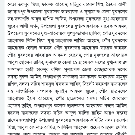
নেতা তকবুর মিয়া, ফারুক আহমদ, মহিবুর রহমান শিশু, তৈয়ব আলী,
জগন্নাথপুর উপজেলা যুবদলের আহবায়ক ও সুনামগঞ্জ জেলা যুবদলের
সহ-সভাপতি আবুল হাশিম ডালিম, উপজেলা যুবদলের যুগ্ম-আহবায়ক
জুবেদ আলী লখন, উপজেলা যুবদলের যুগ্ম-আহবায়ক সাদেক আহমদ,
উপজেলা যুবদলের যুগ্ম-আহবায়ক লুৎফুজ্জামান ছালিক, পৌর যুবদলের
আহবায়ক লিটন মিয়া, যুগ্ম-আহবায়ক শামিম আহমদ, পৌর যুবদলের
আহবায়ক হেলাল আহমদ, পৌর যুবদলের আহবায়ক তারেক আহমদ,
পৌর যুবদলের আহবায়ক আকমল হোসেন, পৌর যুবদলের আহবায়ক
আবুল হোসেন রাব্বি, সুনামগঞ্জ জেলা স্বেচ্ছাসেবক দলের যুগ্ম-সাধারণ
সম্পাদক হাজী হারুনুর রশিদ, সুনামগঞ্জ জেলা স্বেচ্ছাসেবক দলের
সদস্য নুরুল আমিন, জগন্নাথপুর উপজেলা ছাত্রদলের আহবায়ক মামুনুর
রশিদ, সদস্য সচিব শামসুল ইসলাম জাবির, সিলেট মহানগর ছাত্রদলের
সহ সাংগঠনিক সম্পাদক জুনাইদ আহমদ জুনেদ, পৌর ছাত্রদলের
আহবায়ক ইমন আহমেদ, পৌর ছাত্রদলের সদস্য সচিব মোবারক
হোসেন তুহিন, জগন্নাথপুর কলেজ ছাত্রদলের আহবায়ক রুহুল আমিন,
কলেজ ছাত্রদলের সদস্য সচিব আব্দুল কাদির রাহিম আরও বক্তব্য
রাখেন জগন্নাথপুর উপজেলা যুবদলের আহবায়ক কমিটির সদস্য রওশন
মিয়া, আবুল হাসনাত আমির, আলিউল আহমেদ, শুয়েব আহমদ, সেলিম
আহমদ, রাজু আহমদ, আব্দুল হক কামালী, রুহেল আহমদ চৌধূরী,