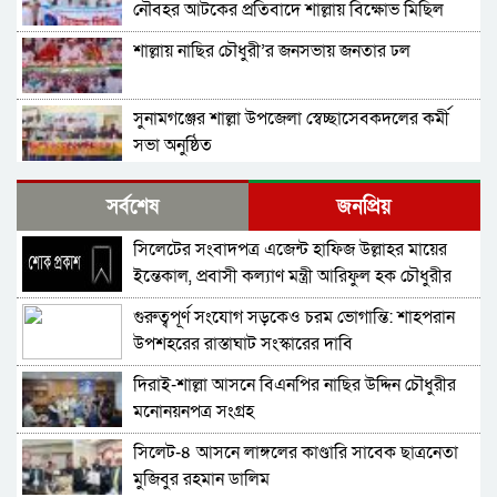
নৌবহর আটকের প্রতিবাদে শাল্লায় বিক্ষোভ মিছিল
শাল্লায় নাছির চৌধুরী’র জনসভায় জনতার ঢল
সুনামগঞ্জের শাল্লা উপজেলা স্বেচ্ছাসেবকদলের কর্মী
সভা অনুষ্ঠিত
দিরাইয়ে মাওলানা মুশতাক গাজীনগরীর হত্যার
সর্বশেষ
জনপ্রিয়
প্রতিবাদে বিক্ষোভ মিছিল ও সমাবেশ অনুষ্ঠিত
সিলেটের সংবাদপত্র এজেন্ট হাফিজ উল্লাহর মায়ের
শাল্লায় স্বেচ্চায় রক্তদানের ছোট উদ্যোগ থেকে সুদৃঢ়
ইন্তেকাল, প্রবাসী কল্যাণ মন্ত্রী আরিফুল হক চৌধুরীর
মানবিক নেটওয়ার্ক
শোক
গুরুত্বপূর্ণ সংযোগ সড়কেও চরম ভোগান্তি: শাহপরান
শাল্লায় বিএনপির প্রতিষ্ঠাবার্ষিকী পালিত
উপশহরের রাস্তাঘাট সংস্কারের দাবি
দিরাই-শাল্লা আসনে বিএনপির নাছির উদ্দিন চৌধুরীর
নাশকতার মামলায় বিএনপির ৫২ নেতাকর্মী
মনোনয়নপত্র সংগ্রহ
আসামি,বিএনপি সেক্রেটারী প্রার্থী সহোদর আ,লীগ
নেতা ওই মামলার প্রধান সাক্ষী!
সিলেট-৪ আসনে লাঙ্গলের কাণ্ডারি সাবেক ছাত্রনেতা
তাহিরপুরে ব্যবসায়ীর বিরুদ্ধে মিথ্যা মামলা প্রতিকার
মুজিবুর রহমান ডালিম
চেয়ে সংবাদ সম্মেলন