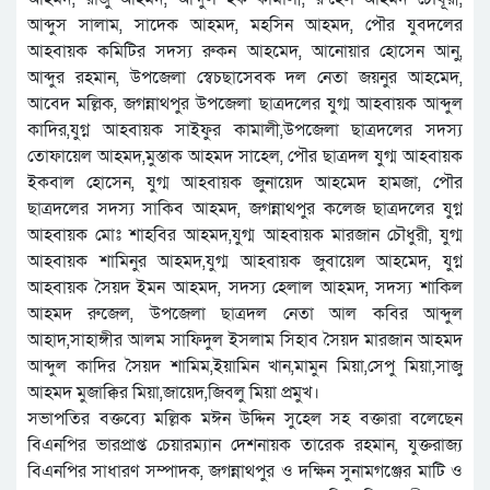
আব্দুস সালাম, সাদেক আহমদ, মহসিন আহমদ, পৌর যুবদলের
আহবায়ক কমিটির সদস্য রুকন আহমেদ, আনোয়ার হোসেন আনু,
আব্দুর রহমান, উপজেলা স্বেচছাসেবক দল নেতা জয়নুর আহমেদ,
আবেদ মল্লিক, জগন্নাথপুর উপজেলা ছাত্রদলের যুগ্ম আহবায়ক আব্দুল
কাদির,যুগ্ন আহবায়ক সাইফুর কামালী,উপজেলা ছাত্রদলের সদস্য
তোফায়েল আহমদ,মুস্তাক আহমদ সাহেল, পৌর ছাত্রদল যুগ্ম আহবায়ক
ইকবাল হোসেন, যুগ্ম আহবায়ক জুনায়েদ আহমেদ হামজা, পৌর
ছাত্রদলের সদস্য সাকিব আহমদ, জগন্নাথপুর কলেজ ছাত্রদলের যুগ্ন
আহবায়ক মোঃ শাহবির আহমদ,যুগ্ম আহবায়ক মারজান চৌধুরী, যুগ্ম
আহবায়ক শামিনুর আহমদ,যুগ্ম আহবায়ক জুবায়েল আহমেদ, যুগ্ন
আহবায়ক সৈয়দ ইমন আহমদ, সদস্য হেলাল আহমদ, সদস্য শাকিল
আহমদ রুজেল, উপজেলা ছাত্রদল নেতা আল কবির আব্দুল
আহাদ,সাহাঙ্গীর আলম সাফিদুল ইসলাম সিহাব সৈয়দ মারজান আহমদ
আব্দুল কাদির সৈয়দ শামিম,ইয়ামিন খান,মামুন মিয়া,সেপু মিয়া,সাজু
আহমদ মুজাক্কির মিয়া,জায়েদ,জিবলু মিয়া প্রমুখ।
সভাপতির বক্তব্যে মল্লিক মঈন উদ্দিন সুহেল সহ বক্তারা বলেছেন
বিএনপির ভারপ্রাপ্ত চেয়ারম্যান দেশনায়ক তারেক রহমান, যুক্তরাজ্য
বিএনপির সাধারণ সম্পাদক, জগন্নাথপুর ও দক্ষিন সুনামগঞ্জের মাটি ও