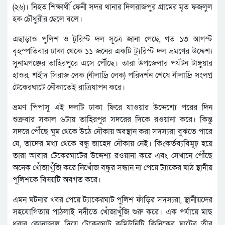
(২৬)। নিহত শিক্ষার্থী ফেনী সদর থানার দিলরাজপুর গ্রামের মৃত ফজলুল
হক চৌধুরীর ছেলে বলে।
এছাড়াও পুলিশ ও টুরিস্ট দল সূত্রে জানা গেছে, গত ১৩ আগস্ট
বৃহস্পতিবার ঢাকা থেকে ১১ জনের একটি ট্যুরিস্ট দল ভ্রমণের উদ্দেশ্য
সুনামগঞ্জের তাহিরপুরে এসে পৌঁছে। তারা উপজেলার পর্যটন টাঙ্গুয়ার
হাওর, শহীদ সিরাজ লেক (নীলাদ্রি লেক) পরিদর্শন শেষে নীলাদ্রি সংলগ্ন
টেকেরঘাটে নৌকাতেই রাত্রিযাপন করে।
ভ্রমণ পিপাসু এই দলটি ঢাকা ফিরে যাওয়ার উদ্দেশ্যে পরের দিন
শুক্রবার সকাল ৬টায় তাহিরপুর সদরের দিকে রওয়ানা করে। কিন্তু
সদরে পৌঁছে ঘুম থেকে উঠে নৌকায় অবস্থান করা সদস্যরা বুঝতে পারে
যে, তাদের মধ্য থেকে বন্ধু জাহেদ নৌকায় নেই। কিংকর্তব্যবিমূঢ় হয়ে
তারা আবার টেকেরঘাটের উদ্দেশ্য রওয়ানা করে এবং সেখানে পৌঁছে
অনেক খোঁজাখুঁজি করে নিখোঁজ বন্ধুর সন্ধান না পেয়ে ট্যাকের ঘাঠ স্থানীয়
পুলিশকে বিষয়টি অবগত করে।
এমন ঘটনার খবর পেয়ে ট্যাকেরঘাট পুলিশ ফাঁড়ির সদস্যরা, স্থানীয়দের
সহযোগিতায় পাঠলাই নদীতে খোঁজাখুঁজি শুরু করে। এক পর্যায়ে মাছ
ধরার কোনাজাল দিয়ে টেকেরঘাট কমিউনিটি ক্লিনিকের ঘাটের তীর