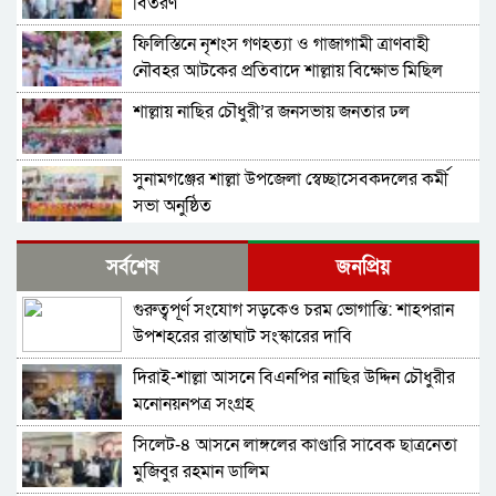
বিতরণ
ফিলিস্তিনে নৃশংস গণহত্যা ও গাজাগামী ত্রাণবাহী
নৌবহর আটকের প্রতিবাদে শাল্লায় বিক্ষোভ মিছিল
শাল্লায় নাছির চৌধুরী’র জনসভায় জনতার ঢল
সুনামগঞ্জের শাল্লা উপজেলা স্বেচ্ছাসেবকদলের কর্মী
সভা অনুষ্ঠিত
দিরাইয়ে মাওলানা মুশতাক গাজীনগরীর হত্যার
সর্বশেষ
জনপ্রিয়
প্রতিবাদে বিক্ষোভ মিছিল ও সমাবেশ অনুষ্ঠিত
গুরুত্বপূর্ণ সংযোগ সড়কেও চরম ভোগান্তি: শাহপরান
শাল্লায় স্বেচ্চায় রক্তদানের ছোট উদ্যোগ থেকে সুদৃঢ়
উপশহরের রাস্তাঘাট সংস্কারের দাবি
মানবিক নেটওয়ার্ক
দিরাই-শাল্লা আসনে বিএনপির নাছির উদ্দিন চৌধুরীর
শাল্লায় বিএনপির প্রতিষ্ঠাবার্ষিকী পালিত
মনোনয়নপত্র সংগ্রহ
সিলেট-৪ আসনে লাঙ্গলের কাণ্ডারি সাবেক ছাত্রনেতা
নাশকতার মামলায় বিএনপির ৫২ নেতাকর্মী
মুজিবুর রহমান ডালিম
আসামি,বিএনপি সেক্রেটারী প্রার্থী সহোদর আ,লীগ