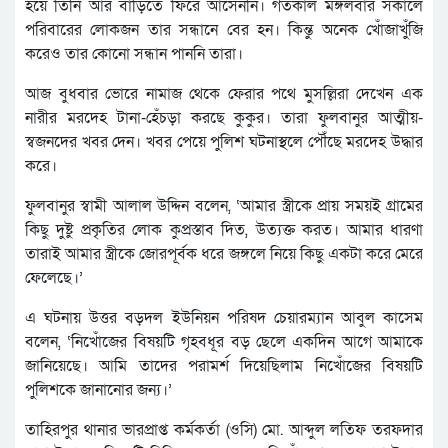
হয়ে তিনি আর বাড়িতে ফিরে আসেননি। গতকাল মঙ্গলবার সকালে
পরিবারের লোকজন তার সন্ধানে বের হন। কিন্তু অনেক খোঁজাখুঁজি
করেও তার কোনো সন্ধান পাননি তারা।
আজ বুধবার ভোরে নামাজ থেকে ফেরার পথে মুসল্লিরা দেখেন এক
নারীর মরদেহ টানা-হেঁচড়া করছে কুকুর। তারা ফুলবানুর আত্মীয়-
স্বজনদের খবর দেন। খবর পেয়ে পুলিশ ঘটনাস্থলে পৌঁছে মরদেহ উদ্ধার
করে।
ফুলবানুর স্বামী আলাল উদ্দিন বলেন, ‘আমার স্ত্রীকে প্রায় সময়ই গ্রামের
কিছু দুষ্টু প্রকৃতির লোক কুপ্রস্তাব দিত, উত্যক্ত করত। আমার ধারণা
তারাই আমার স্ত্রীকে জোরপূর্বক ধরে জঙ্গলে নিয়ে কিছু একটা করে মেরে
ফেলেছে।’
এ ঘটনায় উত্তর বড়দল ইউনিয়ন পরিষদ চেয়ারম্যান আবুল কাসেম
বলেন, ‘নিখোঁজের বিষয়টি গৃহবধূর বড় ছেলে একদিন আগে আমাকে
জানিয়েছে। আমি তাদের পরামর্শ দিয়েছিলাম নিখোঁজের বিষয়টি
পুলিশকে জানানোর জন্য।’
তাহিরপুর থানার ভারপ্রাপ্ত কর্মকর্তা (ওসি) মো. আব্দুল লতিফ তরফদার