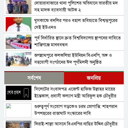
দোয়ারাবাজারে থানা পুলিশের অভিযানে ভারতীয় মদ
সহ মাদক ব্যাবসায়ী আটক ২
ঘুসকান্ডে বদলির পরও বহাল তবিয়্যতে বিশ্বম্ভপুরের
সেই ইউএনও
পূর্ব নির্ধারিত স্থানে দ্রুত বিশ্ববিদ্যালয় স্থাপনের দাবিতে
শান্তিগঞ্জে মানববন্ধন
জগন্নাথপুরে কলকলিয়া ইউনিয়ন বিএনপি, অঙ্গ ও
সহযোগী সংগঠনের ঈদ পূর্ণমিলনী অনুষ্ঠিত
বাংলাদেশ জামায়াতে ইসলামীর আমির ডা. শফিকুর
সর্বশেষ
জনপ্রিয়
রহমান বলেছেন গণহত্যার বিচার করতে হবে
সিলেটের সংবাদপত্র এজেন্ট হাফিজ উল্লাহর মায়ের
নিখোঁজ সংবাদ
ইন্তেকাল, প্রবাসী কল্যাণ মন্ত্রী আরিফুল হক চৌধুরীর
শোক
গুরুত্বপূর্ণ সংযোগ সড়কেও চরম ভোগান্তি: শাহপরান
ই-সিম বাংলাদেশে পিছিয়ে কেন?
উপশহরের রাস্তাঘাট সংস্কারের দাবি
দিরাই-শাল্লা আসনে বিএনপির নাছির উদ্দিন চৌধুরীর
দোয়ারায় স্বেচ্ছা সেবক লী গ নেতাসহ যু বলীগ সদস্য