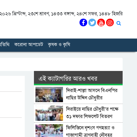
০২৬ খ্রিস্টাব্দ
,
২৩শে শ্রাবণ, ১৪৩৩ বঙ্গাব্দ
,
২৪শে সফর, ১৪৪৮ হিজরি
তিথি
করোনা আপডেট
কৃষক ও কৃষি
এই ক্যাটাগরির আরও খবর
দিরাই-শাল্লা আসনে বিএনপির
নাছির উদ্দিন চৌধুরীর
মনোনয়নপত্র সংগ্রহ
দিরাইয়ে নাছির চৌধুরী’র পক্ষে
৩১ দফার লিফলেট বিতরণ
ফিলিস্তিনে নৃশংস গণহত্যা ও
গাজাগামী ত্রাণবাহী নৌবহর