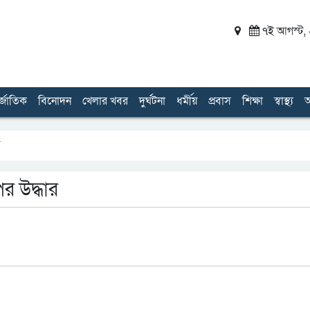
৭ই আগস্ট, ২
র্জাতিক
বিনোদন
খেলার খবর
দুর্ঘটনা
ধর্মীয়
প্রবাস
শিক্ষা
স্বাস্থ্য
অ
র
র উদ্ধার