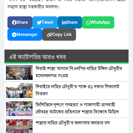
সম্মান স্বাস্থ্য সহকারীর অবদান।
Share
Tweet
Share
WhatsApp
Messenger
Copy Link
এই ক্যাটাগরির আরও খবর
দিরাই-শাল্লা আসনে বিএনপির নাছির উদ্দিন চৌধুরীর
মনোনয়নপত্র সংগ্রহ
দিরাইয়ে নাছির চৌধুরী’র পক্ষে ৩১ দফার লিফলেট
বিতরণ
ফিলিস্তিনে নৃশংস গণহত্যা ও গাজাগামী ত্রাণবাহী
নৌবহর আটকের প্রতিবাদে শাল্লায় বিক্ষোভ মিছিল
শাল্লায় নাছির চৌধুরী’র জনসভায় জনতার ঢল