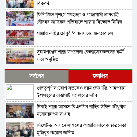
বিতরণ
ফিলিস্তিনে নৃশংস গণহত্যা ও গাজাগামী ত্রাণবাহী
নৌবহর আটকের প্রতিবাদে শাল্লায় বিক্ষোভ মিছিল
শাল্লায় নাছির চৌধুরী’র জনসভায় জনতার ঢল
সুনামগঞ্জের শাল্লা উপজেলা স্বেচ্ছাসেবকদলের কর্মী
সভা অনুষ্ঠিত
দিরাইয়ে মাওলানা মুশতাক গাজীনগরীর হত্যার
সর্বশেষ
জনপ্রিয়
প্রতিবাদে বিক্ষোভ মিছিল ও সমাবেশ অনুষ্ঠিত
গুরুত্বপূর্ণ সংযোগ সড়কেও চরম ভোগান্তি: শাহপরান
শাল্লায় স্বেচ্চায় রক্তদানের ছোট উদ্যোগ থেকে সুদৃঢ়
উপশহরের রাস্তাঘাট সংস্কারের দাবি
মানবিক নেটওয়ার্ক
দিরাই-শাল্লা আসনে বিএনপির নাছির উদ্দিন চৌধুরীর
শাল্লায় বিএনপির প্রতিষ্ঠাবার্ষিকী পালিত
মনোনয়নপত্র সংগ্রহ
সিলেট-৪ আসনে লাঙ্গলের কাণ্ডারি সাবেক ছাত্রনেতা
নাশকতার মামলায় বিএনপির ৫২ নেতাকর্মী
মুজিবুর রহমান ডালিম
আসামি,বিএনপি সেক্রেটারী প্রার্থী সহোদর আ,লীগ