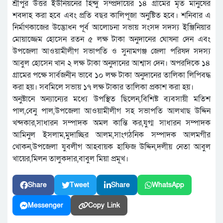
শ্রীপুর উত্তর ইউনিয়নের হিন্দু সম্প্রদায়ের ১৪ গ্রামের মৃত মানুষের
শবদাহ করা হবে এবং প্রতি বছর কালিপূজা অনুষ্টিত হবে। শনিবার এ
নির্মাণকাজের উদ্ভোধন পূর্ব আলোচনা সভায় সংসদ সদস্য ইঞ্জিনিয়ার
মোয়াজ্জেম হোসেন রতন ৫ লক্ষ টাকা অনুদানের ঘোষনা দেন এবং
উপজেলা আওয়ামীলীগ সভাপতি ও সুনামগঞ্জ জেলা পরিষদ সদস্য
আবুল হোসেন খান ২ লক্ষ টাকা অনুদানের আশ্বাস দেন। অপরদিকে ১৪
গ্রামের পক্ষে সার্বজনীন ভাবে ১০ লক্ষ টাকা অনুদানের তালিকা লিপিবদ্ধ
করা হয়। সবমিলে সভায় ১৭ লক্ষ টাকার তালিকা প্রকাশ করা হয়।
অনুষ্টানে অন্যান্যের মধ্যে উপস্থিত ছিলেন,বিশিষ্ট ব্যবসায়ী মতিশ
পাল,বেনু পাল,উপজেলা আওয়ামীলীগ সহ সভাপতি আলখাছ উদ্দিন
খন্দকার,সাধারন সম্পাদক অমল কান্তি কর,যুগ্ম সাধারন সম্পাদক
আমিনুল ইসলাম,মুদাচ্ছির আলম,সাংগঠনিক সম্পাদক আলমগীর
খোকন,উপজেলা যুবলীগ আহবায়ক হাফিজ উদ্দিন,দলীয় নেতা আবুল
খায়ের,মিলন তালুকদার,বাবুল মিয়া প্রমূখ।
Share
Tweet
Share
WhatsApp
Messenger
Copy Link