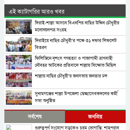
এই ক্যাটাগরির আরও খবর
দিরাই-শাল্লা আসনে বিএনপির নাছির উদ্দিন চৌধুরীর
মনোনয়নপত্র সংগ্রহ
দিরাইয়ে নাছির চৌধুরী’র পক্ষে ৩১ দফার লিফলেট
বিতরণ
ফিলিস্তিনে নৃশংস গণহত্যা ও গাজাগামী ত্রাণবাহী
নৌবহর আটকের প্রতিবাদে শাল্লায় বিক্ষোভ মিছিল
শাল্লায় নাছির চৌধুরী’র জনসভায় জনতার ঢল
সুনামগঞ্জের শাল্লা উপজেলা স্বেচ্ছাসেবকদলের কর্মী
সভা অনুষ্ঠিত
দিরাইয়ে মাওলানা মুশতাক গাজীনগরীর হত্যার
সর্বশেষ
জনপ্রিয়
প্রতিবাদে বিক্ষোভ মিছিল ও সমাবেশ অনুষ্ঠিত
গুরুত্বপূর্ণ সংযোগ সড়কেও চরম ভোগান্তি: শাহপরান
শাল্লায় স্বেচ্চায় রক্তদানের ছোট উদ্যোগ থেকে সুদৃঢ়