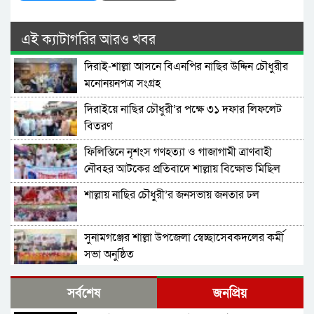
এই ক্যাটাগরির আরও খবর
দিরাই-শাল্লা আসনে বিএনপির নাছির উদ্দিন চৌধুরীর
মনোনয়নপত্র সংগ্রহ
দিরাইয়ে নাছির চৌধুরী’র পক্ষে ৩১ দফার লিফলেট
বিতরণ
ফিলিস্তিনে নৃশংস গণহত্যা ও গাজাগামী ত্রাণবাহী
নৌবহর আটকের প্রতিবাদে শাল্লায় বিক্ষোভ মিছিল
শাল্লায় নাছির চৌধুরী’র জনসভায় জনতার ঢল
সুনামগঞ্জের শাল্লা উপজেলা স্বেচ্ছাসেবকদলের কর্মী
সভা অনুষ্ঠিত
দিরাইয়ে মাওলানা মুশতাক গাজীনগরীর হত্যার
সর্বশেষ
জনপ্রিয়
প্রতিবাদে বিক্ষোভ মিছিল ও সমাবেশ অনুষ্ঠিত