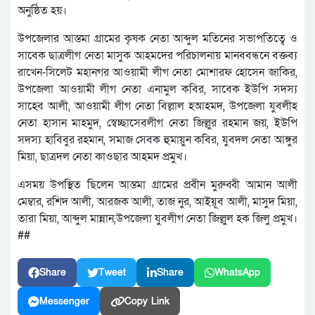
অনুষ্ঠিত হয়।
উপজেলার আস্তমা গ্রামের কৃষক নেতা আব্দুল মতিনের সভাপতিত্বে ও
সাবেক ছাত্রলীগ নেতা মাসুক আহমদের পরিচালনায় মানববন্ধনে বক্তব্য
রাখেন-সিলেট মহানগর আওয়ামী লীগ নেতা মোশারফ হোসেন জাকির,
উপজেলা আওয়ামী লীগ নেতা এনামুল কবির, সাবেক ইউপি সদস্য
সাহেব আলী, আওয়ামী লীগ নেতা বিল্লাল হআহমদ, উপজেলা যুবলীহ
নেতা হাসান মাহমুদ, স্বেচ্ছাসেবলীগ নেতা জিল্লুর রহমান জয়, ইউপি
সদস্য হাবিবুর রহমান, সমাজ সেবক হুমায়ুন কবির, যুবদল নেতা আঙ্গুর
মিয়া, ছাত্রদল নেতা কাওছার আহমদ প্রমুখ।
এসময় উপস্থিত ছিলেন আস্তমা গ্রামের প্রবীন মুরুব্বী আমান আলী
মেম্বার, রশিদ আলী, আরজক আলী, তাজ নুর, আইয়ূব আলী, মাসুদ মিয়া,
তারা মিয়া, আব্দুল মান্নান,উপজেলা যুবলীগ নেতা জিল্লুল হক জিলু প্রমুখ।
##
Share
Tweet
Share
WhatsApp
Messenger
Copy Link