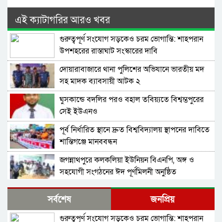
এই ক্যাটাগরির আরও খবর
গুরুত্বপূর্ণ সংযোগ সড়কেও চরম ভোগান্তি: শাহপরান
উপশহরের রাস্তাঘাট সংস্কারের দাবি
দোয়ারাবাজারে থানা পুলিশের অভিযানে ভারতীয় মদ
সহ মাদক ব্যাবসায়ী আটক ২
ঘুসকান্ডে বদলির পরও বহাল তবিয়্যতে বিশ্বম্ভপুরের
সেই ইউএনও
পূর্ব নির্ধারিত স্থানে দ্রুত বিশ্ববিদ্যালয় স্থাপনের দাবিতে
শান্তিগঞ্জে মানববন্ধন
জগন্নাথপুরে কলকলিয়া ইউনিয়ন বিএনপি, অঙ্গ ও
সহযোগী সংগঠনের ঈদ পূর্ণমিলনী অনুষ্ঠিত
বাংলাদেশ জামায়াতে ইসলামীর আমির ডা. শফিকুর
সর্বশেষ
জনপ্রিয়
রহমান বলেছেন গণহত্যার বিচার করতে হবে
গুরুত্বপূর্ণ সংযোগ সড়কেও চরম ভোগান্তি: শাহপরান
নিখোঁজ সংবাদ