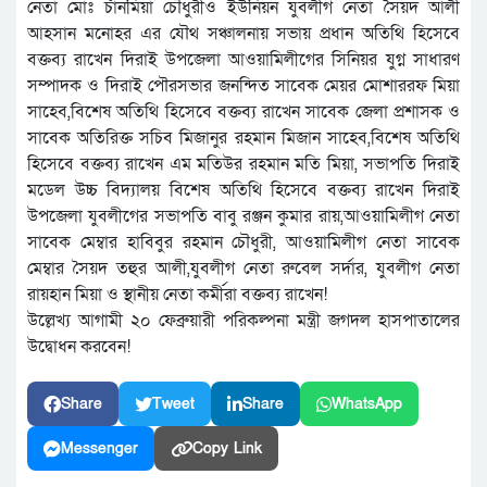
নেতা মোঃ চাঁনমিয়া চৌধুরীও ইউনিয়ন যুবলীগ নেতা সৈয়দ আলী
আহসান মনোহর এর যৌথ সঞ্চালনায় সভায় প্রধান অতিথি হিসেবে
বক্তব্য রাখেন দিরাই উপজেলা আওয়ামিলীগের সিনিয়র যুগ্ন সাধারণ
সম্পাদক ও দিরাই পৌরসভার জনন্দিত সাবেক মেয়র মোশাররফ মিয়া
সাহেব,বিশেষ অতিথি হিসেবে বক্তব্য রাখেন সাবেক জেলা প্রশাসক ও
সাবেক অতিরিক্ত সচিব মিজানুর রহমান মিজান সাহেব,বিশেষ অতিথি
হিসেবে বক্তব্য রাখেন এম মতিউর রহমান মতি মিয়া, সভাপতি দিরাই
মডেল উচ্চ বিদ্যালয় বিশেষ অতিথি হিসেবে বক্তব্য রাখেন দিরাই
উপজেলা যুবলীগের সভাপতি বাবু রঞ্জন কুমার রায়,আওয়ামিলীগ নেতা
সাবেক মেম্বার হাবিবুর রহমান চৌধুরী, আওয়ামিলীগ নেতা সাবেক
মেম্বার সৈয়দ তহুর আলী,যুবলীগ নেতা রুবেল সর্দার, যুবলীগ নেতা
রায়হান মিয়া ও স্থানীয় নেতা কর্মীরা বক্তব্য রাখেন!
উল্লেখ্য আগামী ২০ ফেব্রুয়ারী পরিকল্পনা মন্ত্রী জগদল হাসপাতালের
উদ্বোধন করবেন!
Share
Tweet
Share
WhatsApp
Messenger
Copy Link