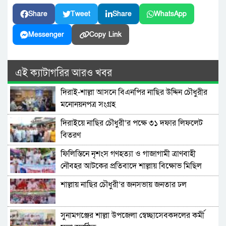
Share
Tweet
Share
WhatsApp
Messenger
Copy Link
এই ক্যাটাগরির আরও খবর
দিরাই-শাল্লা আসনে বিএনপির নাছির উদ্দিন চৌধুরীর
মনোনয়নপত্র সংগ্রহ
দিরাইয়ে নাছির চৌধুরী’র পক্ষে ৩১ দফার লিফলেট
বিতরণ
ফিলিস্তিনে নৃশংস গণহত্যা ও গাজাগামী ত্রাণবাহী
নৌবহর আটকের প্রতিবাদে শাল্লায় বিক্ষোভ মিছিল
শাল্লায় নাছির চৌধুরী’র জনসভায় জনতার ঢল
সুনামগঞ্জের শাল্লা উপজেলা স্বেচ্ছাসেবকদলের কর্মী