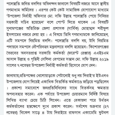
পদোন্নতি জনিত বদলির অভিনন্দন জানালে বিষয়টি নজরে অাসে স্থানীয়
গণমাধ্যম কর্মিদের । এরপর কেউ কেউ সামাজিক যোগাযোগ মাধ্যমে
‘উপজেলা নির্বাহী অফিসার মো. সফি উল্লাহ পদোন্নতি পেয়ে সিনিয়র
সহকারী সচিব হয়েছেন’ বলে পোস্ট দিতে থাকেন ।এ বিষয়টি
সুনামগঞ্জের অতিরিক্ত জেলা প্রশাসক (সার্বিক) মোহাম্মদ শরীফুল
ইসলামের নজরে দেয়া হয় । এ বিষয়ে তিনি গণমাধ্যমকে জানিয়েছেন,
এটি সমপদে নিয়মিত বদলি। পদোন্নতি বদলি নয়, উনি নিয়মিত
পদায়নে সমপদে নৌপরিবহন মন্ত্রনালয়ে বদলি হয়েছেন। কিশোরগঞ্জের
ভৈরবের অবসরপ্রাপ্ত সরকারি কর্মকর্তা (ফরেস্ট রেঞ্জার) এএইচএম
আসাদ উল্লাহ ও গৃহিনী সেলিনা বেগমের সন্তান মো. সফি উল্লাহ ২০১৯
সালের ৭ নভেম্বর উপজেলা নির্বাহী কর্মকর্তা হিসেবে যোগ দেন।
জানাযায়,প্রতিপক্ষের খেলোয়াড়কে পেটানোই শুধু নয় দিরাই’র ইউএনও
উপজেলায় যোগ দিয়েই একাধিক বিতর্কিত কর্মকাণ্ডে জড়িয়ে পড়ছিলেন
। প্রকাশ্য সমাবেশে জনপ্রতিনিধিদের সাথে বিতর্কসহ ক্ষমতার
অপব্যবহার করেন। এক পর্যায়ে উপজেলা চেয়ারম্যান নির্দিষ্ট বিষয়ে
লিখিত ব্যাখা চেয়ে চিঠি লিখেন। এতে বেকায়দা পরে উর্ধতন
কর্মকর্তাদের হস্তক্ষেপে দুঃখ প্রকাশ করেন। সর্বশেষ শুক্রবার (২৭
নভেম্বর) বিকেল সাড়ে ৪ টায় দিরাইয়ে রাফসান একাডেমি ফুটবল