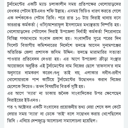
টুর্নামেন্টের একটি ম্যাচ চলাকালীন সময় প্রতিপক্ষের খেলোয়াড়দের
বেধকর পেটান ইউএনও শফি উল্লাহ। এসময় ভিডিও ধারণ করতে গেলে
এক দর্শককেও পেটান তিনি। পরে রাত ১০ টায় দিরাই থানায় বসে
ভারপ্রাপ্ত কর্মকর্তা ( ওসি)অাশরাফুল ইসলামের মধ্যস্থতায় নিষ্পত্তি হয়।
খেলোয়াড়দের পেটালেন দিরাই উপজেলা নির্বাহী কর্মকর্তা শিরোনামে
বিভিন্ন গণমাধ্যমে সংবাদ প্রকাশ হয়। সংবাদটির সুত্রে পরের দিন
সিলেট বিভাগীয় কমিশনারের নির্দেশে তদন্তে অাসেন সুনামগঞ্জের
অতিরিক্ত জেলা প্রশাসক জসিম উদ্দিন। তদন্তে মারামারির সত্যতা
পাওয়ার প্রতিবেদন দেওয়া হয়। এর আগে উপজেলা ক্রীড়া সংস্থার
আয়োজনে অনুষ্ঠিত এই টুর্নামেন্টের নাম নিজের ছেলে ‘রাফসান’র নাম
অনুসারে নামকরণ করেন।শুধু তাই নয়, এলাকার নবীন-প্রবীণ
খোলোয়ারকে পাশ কাটিয়ে টুর্নামেন্টের উদ্বোধনও করান নিজের
ছেলেকে দিয়েও। তখন বিষয়টির বিতর্ক সৃষ্টি হয়।
এর অাগে ‘স্যার’ না ডাকায় জনৈক সাংবাদিকের উপর ক্ষেপেছেন
দিরাইয়ের ইউএনও।
গত ৭ অক্টোবর একটি সংবাদের প্রয়োজনীয় তথ্য নেয়া শেষে কল কেটে
দেয়ার সময় ‘স্যার’ না ডেকে ‘ভাই’ বলে সম্বোধন করায় খেপেছিলেন
তিনি । এনিয়ে দেশজুড়ে আলোচনা সমালোচনা হয়েছিল।