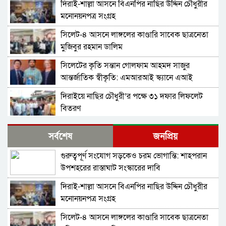
দিরাই-শাল্লা আসনে বিএনপির নাছির উদ্দিন চৌধুরীর
মনোনয়নপত্র সংগ্রহ
সিলেট-৪ আসনে লাঙ্গলের কাণ্ডারি সাবেক ছাত্রনেতা
মুজিবুর রহমান ডালিম
সিলেটের কৃতি সন্তান গোলফাম আহমদ সাজুর
আন্তর্জাতিক স্বীকৃতি: এমআরআই স্ক্যানে এআই
প্রয়োগে পিএইচডি অর্জন
দিরাইয়ে নাছির চৌধুরী’র পক্ষে ৩১ দফার লিফলেট
বিতরণ
কোম্পানীগঞ্জে বিএনপির ‘রাষ্ট্র কাঠামো মেরামত’ ৩১
সর্বশেষ
জনপ্রিয়
দফার লিফলেট বিতরণ ও গণসংযোগ
গুরুত্বপূর্ণ সংযোগ সড়কেও চরম ভোগান্তি: শাহপরান
জকিগঞ্জে আইনের তোয়াক্কা নেই! খাসজমি দখল করে
উপশহরের রাস্তাঘাট সংস্কারের দাবি
নির্বিঘ্নে ভবন বানাচ্ছেন সোনাসার বাজার কমিটির নেতা
আলাউদ্দিন আলাই
দিরাই-শাল্লা আসনে বিএনপির নাছির উদ্দিন চৌধুরীর
বন্ধ থাকবে সিলেটের ৭টি এলাকায় দীর্ঘ ৯ ঘণ্টা বিদ্যুৎ
মনোনয়নপত্র সংগ্রহ
সিলেট-৪ আসনে লাঙ্গলের কাণ্ডারি সাবেক ছাত্রনেতা
নিরাপত্তাহীনতায় লাভলুর পরিবার: সিলেটে সশস্ত্র