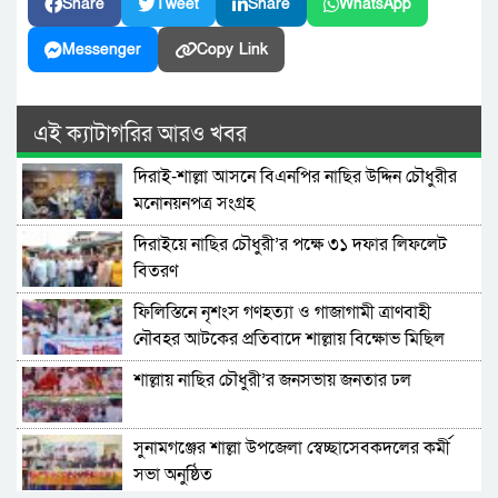
Share
Tweet
Share
WhatsApp
Messenger
Copy Link
এই ক্যাটাগরির আরও খবর
দিরাই-শাল্লা আসনে বিএনপির নাছির উদ্দিন চৌধুরীর
মনোনয়নপত্র সংগ্রহ
দিরাইয়ে নাছির চৌধুরী’র পক্ষে ৩১ দফার লিফলেট
বিতরণ
ফিলিস্তিনে নৃশংস গণহত্যা ও গাজাগামী ত্রাণবাহী
নৌবহর আটকের প্রতিবাদে শাল্লায় বিক্ষোভ মিছিল
শাল্লায় নাছির চৌধুরী’র জনসভায় জনতার ঢল
সুনামগঞ্জের শাল্লা উপজেলা স্বেচ্ছাসেবকদলের কর্মী
সভা অনুষ্ঠিত