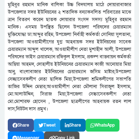
মুহিবুর রহমান মানিক বালিকা উচ্চ বিদযালয় মাঠে দোয়ারাবাজার
উপজেলার সদর ইউনিয়নের ২ শতাদিক বন্যাকবলিত পরিবারের মাঝে
ত্রান বিতরণ করেন ছাতক দোয়ারার সংসদ সদস্য মুহিবুর রহমান
মানিক। এসময় উপস্থিত ছিলেন উপজেলা পরিষদের চেয়ারম্যান
মুক্তিযোদ্ধা ডা.আব্দুর রহিম, উপজেলা নির্বাহী কর্মকর্তা সোনিয়া সুলতানা,
উপজেলা আওয়ামীলীগের যুগ্ন আহবায়ক সদর ইউনিয়নের সাবেক
চেয়ারম্যান আব্দুল খালেক, আওয়ামীলীগ নেতা মুশাহীদ আলী, উপজেলা
পরিষদের ভাইস চেয়ারম্যান রফিকুল ইসলাম, প্রকল্প বাস্তবায়ন কর্মকর্তা
আম্বিয়া আহমদ, দোহালীয় ইউনিয়নের চেয়ারম্যান কাজী আনোয়ার মিয়া
আনু, বাংলাবাজার ইউনিয়নের চেয়ারম্যান জসিম মাষ্টার,উপজেলা
সেচ্ছাসেবকলীগ নেতা ছালিক মিয়া,উপজেলা শ্রমিকলীগের সভাপতি
তাজির উদ্দিন মেম্বার,আওয়ামীলীগ নেতা মৌলানা সিরাজুল ইসলাম,
মো.আলাউদ্দিন, সিরাজ মিয়া,উপজেলা সেচ্চাসেবকলীগ নেতা
মো.মোশারফ হোসেন , উপজেলা ছাত্রলীগের আহবায়ক রতন লাল
দাস,নিউটন দাস প্রমুখ।
Share
Tweet
Share
WhatsApp
Messenger
Copy Link