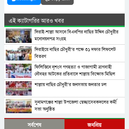
এই ক্যাটাগরির আরও খবর
দিরাই-শাল্লা আসনে বিএনপির নাছির উদ্দিন চৌধুরীর
মনোনয়নপত্র সংগ্রহ
দিরাইয়ে নাছির চৌধুরী’র পক্ষে ৩১ দফার লিফলেট
বিতরণ
ফিলিস্তিনে নৃশংস গণহত্যা ও গাজাগামী ত্রাণবাহী
নৌবহর আটকের প্রতিবাদে শাল্লায় বিক্ষোভ মিছিল
শাল্লায় নাছির চৌধুরী’র জনসভায় জনতার ঢল
সুনামগঞ্জের শাল্লা উপজেলা স্বেচ্ছাসেবকদলের কর্মী
সভা অনুষ্ঠিত
দিরাইয়ে মাওলানা মুশতাক গাজীনগরীর হত্যার
সর্বশেষ
জনপ্রিয়
প্রতিবাদে বিক্ষোভ মিছিল ও সমাবেশ অনুষ্ঠিত