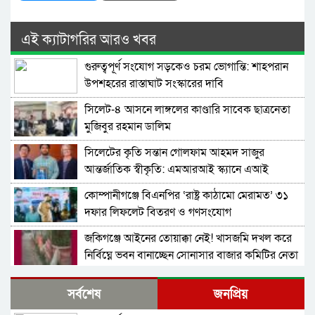
এই ক্যাটাগরির আরও খবর
গুরুত্বপূর্ণ সংযোগ সড়কেও চরম ভোগান্তি: শাহপরান
উপশহরের রাস্তাঘাট সংস্কারের দাবি
সিলেট-৪ আসনে লাঙ্গলের কাণ্ডারি সাবেক ছাত্রনেতা
মুজিবুর রহমান ডালিম
সিলেটের কৃতি সন্তান গোলফাম আহমদ সাজুর
আন্তর্জাতিক স্বীকৃতি: এমআরআই স্ক্যানে এআই
প্রয়োগে পিএইচডি অর্জন
কোম্পানীগঞ্জে বিএনপির ‘রাষ্ট্র কাঠামো মেরামত’ ৩১
দফার লিফলেট বিতরণ ও গণসংযোগ
জকিগঞ্জে আইনের তোয়াক্কা নেই! খাসজমি দখল করে
নির্বিঘ্নে ভবন বানাচ্ছেন সোনাসার বাজার কমিটির নেতা
আলাউদ্দিন আলাই
বন্ধ থাকবে সিলেটের ৭টি এলাকায় দীর্ঘ ৯ ঘণ্টা বিদ্যুৎ
সর্বশেষ
জনপ্রিয়