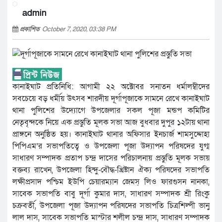
admin
প্রকাশিত
October 7, 2020, 03:38 PM
কানাইঘাট প্রতিনিধি: আগামী ২২ অক্টোবর সনাতন ধর্মালম্বীদের
সবচেয়ে বড় ধর্মীয় উৎসব শারদীয় দূর্গাপূজাকে সামনে রেখে কানাইঘাট
থানা পুলিশের উদ্যোগে উপজেলার সকল পূজা মন্ডপ কমিটির
নেতৃবৃন্দকে নিয়ে এক প্রস্তুতি মূলক সভা আজ বুধবার দুপুর ১২টায় থানা
প্রাঙ্গনে অনুষ্ঠিত হয়। কানাইঘাট থানার অফিসার ইনচার্জ শামসুদ্দোহা
পিপিএম’র সভাপতিত্বে ও উপজেলা পূজা উদ্যাপন পরিষদের যুগ্ম
সাধারণ সম্পাদক প্রতাপ চন্দ্র দাসের পরিচালনায় প্রস্তুতি মূলক সভায়
বক্তব্য রাখেন, উপজেলা হিন্দু-বৌদ্ধ-খ্রিষ্টান ঐক্য পরিষদের সভাপতি
লক্ষীপ্রসাদ পশ্চিম ইউপি চেয়ারম্যান জেমস্ লিও ফারগুসন নানকা,
সাবেক সভাপতি বাবু দূর্গা কুমার দাস, সাধারণ সম্পাদক শ্রী রিংকু
চক্রবর্তী, উপজেলা পূজা উদ্যাপন পরিষদের সভাপতি চিত্রশিল্পী ভানু
লাল দাস, সাবেক সভাপতি মাস্টার শলীল চন্দ্র দাস, সাধারণ সম্পাদক