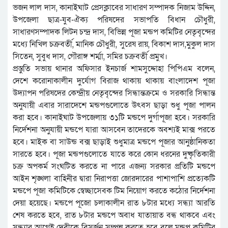
ভজন লাল দাস, কানাইঘাট প্রেসক্লাবের সাধারণ সম্পাদক নিজাম উদ্দিন,
উপজেলা ছাত্র-যুব-ঐক্য পরিষদের সভাপতি বিধান চৌধুরী,
সাধারণসম্পাদক লিটন চন্দ্র দাস, বিভিন্ন পূজা মন্ডপ কমিটির নেতৃবৃন্দের
মধ্যে নিখিল চক্রবর্তী, মানিক চৌধুরী, সুরেষ রায়, বিকাশ দাস,মুকুল দাস
সিতেন, সুবুধ দাস, গৌরাঙ্গ শর্ম্মা, সমির চক্রবর্তী প্রমুখ।
প্রস্তুতি সভায় থানার অফিসার ইনচার্জ শামসুদ্দোহা পিপিএম বলেন,
দেশে করোনাকালীন দুর্যোগ বিরাজ থাকায় থাকায় বাংলাদেশ পূজা
উদ্যাপন পরিষদের কেন্দ্রীয় নেতৃবৃন্দের সিন্ধান্তক্রমে ও সরকারি সিন্ধান্ত
অনুযায়ী এবার সারাদেশে মন্ডপগুলোতে উৎবস ছাড়া শুধু পূজা পালন
করা হবে। কানাইঘাট উপজেলায় ৩১টি মন্ডপে দুর্গাপূজা হবে। সরকারি
নির্দেশনা অনুযায়ী মন্ডপে যারা আসবেন তাদেরকে অবশ্যই মাক্স পরতে
হবে। মাইক বা সাউন্ড বক্স ছাড়াই শুধুমাত্র মন্ডপে পূজার আনুষ্ঠানিকতা
সারতে হবে। পূজা মন্ডপগুলোতে যাতে করে কোন ধরনের দুষ্কৃতিকারী
চক্র অপকর্ম সংঘটিত করতে না পারে এজন্য সরকার প্রতিটি মন্ডপে
আইন শৃঙ্খলা বাহিনীর দ্বারা নিরাপত্তা জোরদারের পাশাপাশি প্রত্যেকটি
মন্ডপে পূজা কমিটিকে স্বেচ্ছাসেবক টিম নিয়োগ করতে কঠোর নির্দেশনা
দেয়া হয়েছে। মন্ডপে পূজো চলাকালীন রাত ৮টার মধ্যে সন্ধ্যা আরতি
শেষ করতে হবে, রাত ৮টার মন্ডপে অবাধ যাতায়াত বন্ধ থাকবে এবং
সন্ধ্যার আগেই দেবীকে বিসর্জন সম্পন্ন করতে হবে বলে মন্ডপ কমিটির